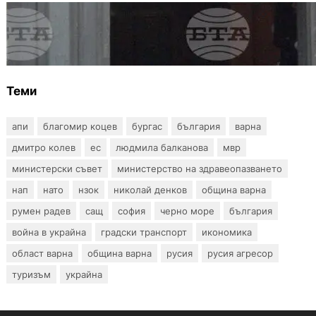
БЪЛГАРИЯ
Варна отбелязва 147 години от създаването
на Военноморските сили
Теми
апи
благомир коцев
бургас
българия
варна
дмитро колев
ес
людмила балканова
мвр
министерски съвет
министерство на здравеопазването
нап
нато
нзок
николай денков
община варна
румен радев
сащ
софия
черно море
българия
война в украйна
градски транспорт
икономика
област варна
община варна
русия
русия агресор
туризъм
украйна