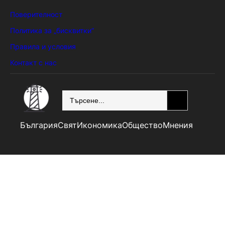
Поверителност
Политика за „бисквитки“
Правила и условия
Контакт с нас
SEARCH
България
Свят
Икономика
Общество
Мнения