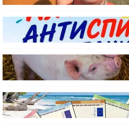
БЪЛГАРИЯ
Варна предлага безплатни и анонимни
тестове за ХИВ и други инфекции през
август
ОБЩЕСТВО
Тревога във Варненско: Африканска чума
по свинете е открита край Гроздьово
ИКОНОМИКА
Край на цените в две валути: От 9 август
етикетите ще са само в евро.