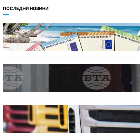
ПОСЛЕДНИ НОВИНИ
ИКОНОМИКА
Край на цените в две валути: От 9 август
етикетите ще са само в евро.
БЪЛГАРИЯ
Варна отбелязва 147 години от създаването
на Военноморските сили.
БЪЛГАРИЯ
Нови ограничения за камионите над 12
тона по ключови пътища през август