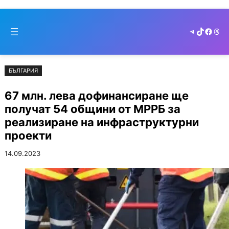
Към
Skip
съдържанието
to
Telegram
TikTok
Faceb
Thr
cont
БЪЛГАРИЯ
67 млн. лева дофинансиране ще
получат 54 общини от МРРБ за
реализиране на инфраструктурни
проекти
14.09.2023