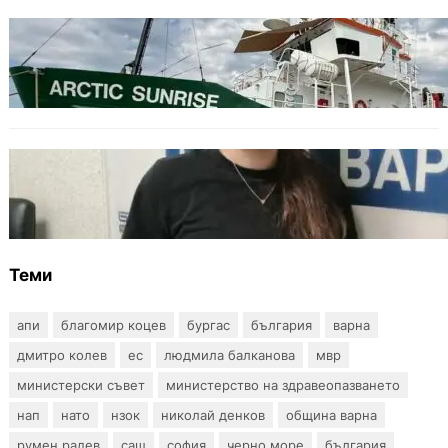
БЪЛГАРИЯ
Корабът на „Грийнпийс“ пристигна във
Варна с кампания за опазване на Черно
море
ОБЩЕСТВО
Варненска ученичка създаде интерактивна
карта за сигнали за проблеми с боклука
Теми
апи
благомир коцев
бургас
българия
варна
дмитро колев
ес
людмила балканова
мвр
министерски съвет
министерство на здравеопазването
нап
нато
нзок
николай денков
община варна
румен радев
сащ
софия
черно море
българия