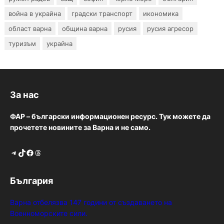
война в украйна
градски транспорт
икономика
област варна
община варна
русия
русия агресор
туризъм
украйна
За нас
ФАР – български информационен ресурс. Тук можете да
прочетете новините за Варна и не само.
Telegram
TikTok
Facebook
Threads
България
Варна отбелязва 147 години от създаването на
Военноморските сили.