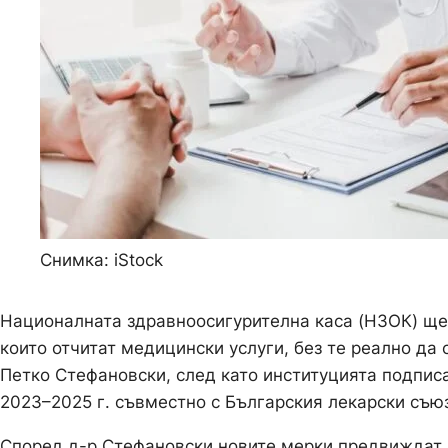
Снимка: iStock
Националната здравноосигурителна каса (НЗОК) ще
които отчитат медицински услуги, без те реално да
Петко Стефановски, след като институцията подпи
2023–2025 г. съвместно с Българския лекарски съюз
Според д-р Стефановски новите мерки предвиждат н