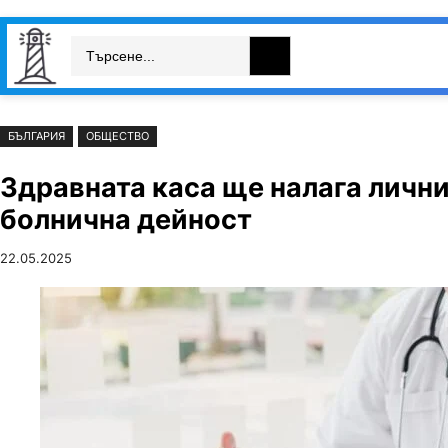
Към
Skip
Search
съдържанието
to
България
Свят
Икономика
cont
БЪЛГАРИЯ
ОБЩЕСТВО
Здравната каса ще налага лични
болнична дейност
22.05.2025