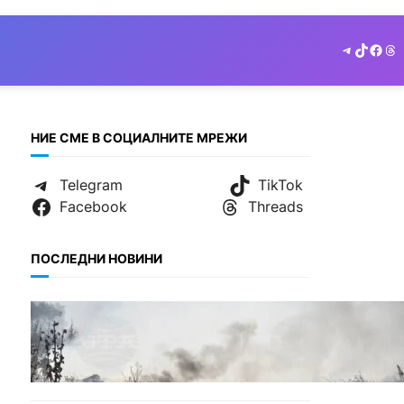
Telegram
TikTok
Face
Th
НИЕ СМЕ В СОЦИАЛНИТЕ МРЕЖИ
Telegram
TikTok
Facebook
Threads
ПОСЛЕДНИ НОВИНИ
БЕЗ КАТЕГОРИЯ
Пожарите в България не
спират: 141 огнища за
последното денонощие.