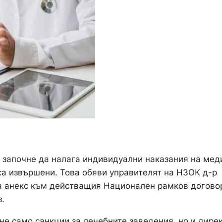
 започне да налага индивидуални наказания на мед
 са извършени. Това обяви управителят на НЗОК д-р
са анекс към действащия Национален рамков догово
.
е само санкции за лечебните заведения, но и дире