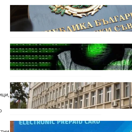
БЪЛГАРИЯ
Кабинетът прие нов статут
за професиите в спортната
подготовка
БЪЛГАРИЯ
Разкриха дългогодишен
пробив в държавни
информационни системи
ОБЩЕСТВО
Домашният арест на
ици,
шофьора, обвинен за
смъртта на моторист,
остава в сила
р
ОБЩЕСТВО
ктни
Предплатените карти за