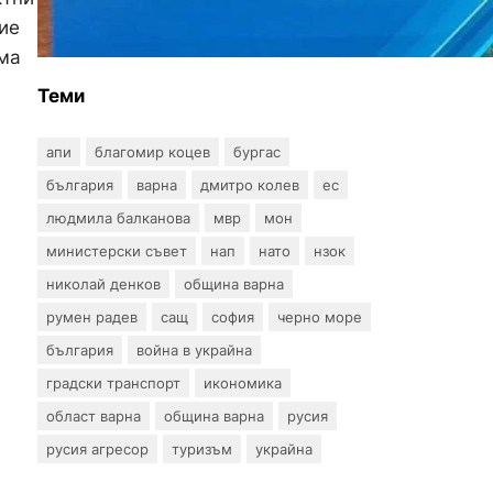
градския транспорт във
ие
Варна отново влизат в
яма
употреба
Теми
апи
благомир коцев
бургас
българия
варна
дмитро колев
ес
людмила балканова
мвр
мон
министерски съвет
нап
нато
нзок
николай денков
община варна
румен радев
сащ
софия
черно море
българия
война в украйна
градски транспорт
икономика
област варна
община варна
русия
русия агресор
туризъм
украйна