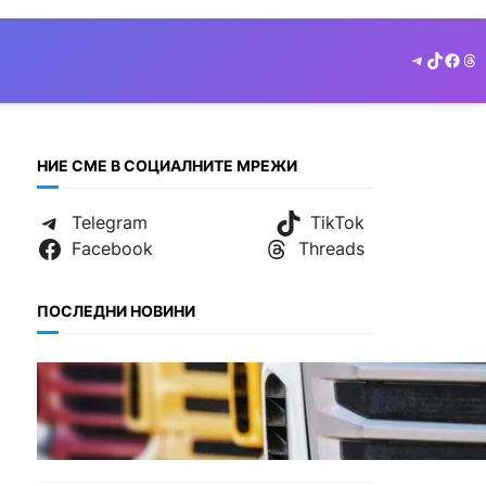
Telegram
TikTok
Face
Th
НИЕ СМЕ В СОЦИАЛНИТЕ МРЕЖИ
Telegram
TikTok
Facebook
Threads
ПОСЛЕДНИ НОВИНИ
БЪЛГАРИЯ
Нови ограничения за
камионите над 12 тона по
ключови пътища през
август