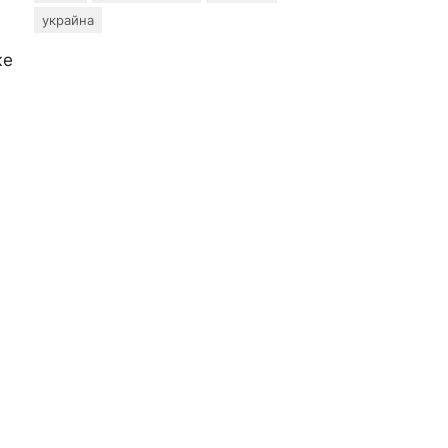
украйна
же