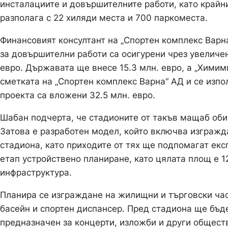
инсталациите и довършителните работи, като крайн
разполага с 22 хиляди места и 700 паркоместа.
Финансовият консултант на „Спортен комплекс Варн
за довършителни работи са осигурени чрез увеличен
евро. Държавата ще внесе 15.3 млн. евро, а „Химимп
сметката на „Спортен комплекс Варна“ АД и се изпо
проекта са вложени 32.5 млн. евро.
Шабан подчерта, че стадионите от такъв мащаб оби
Затова е разработен модел, който включва изгражд
стадиона, като приходите от тях ще подпомагат екс
етап устройствено планиране, като цялата площ е 1
инфраструктура.
Планира се изграждане на жилищни и търговски час
басейн и спортен диспансер. Пред стадиона ще бъд
предназначен за концерти, изложби и други общест