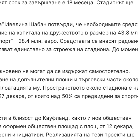
ият срок за завършване е 18 месеца. Стадионът ще
а“ Ивелина Шабан потвърди, че необходимите средс
ие на капитала на дружеството в размер на 43.8 мл
орт“ – 28.4 млн. евро. Средствата се внасят редовн
лзват единствено за строежа на стадиона. До момен
кновено не могат да се издържат самостоятелно.
ане на допълнителни площи и търговски части окол
плоатацията му. Пространството около стадиона е н
27 декара, от които над 50% са предвидени за спорт
ти в близост до Кауфланд, както и нов обществен
е оформен обществен площад с площ от 12 декара,
вени инициативи. Реализацията на тези проекти ще