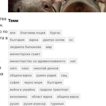
на африканска чума по
свинете в стопанство край
Варна
тва
Теми
н.
о по
апи
благомир коцев
бургас
та в
българия
варна
дмитро колев
ес
людмила балканова
мвр
министерски съвет
о
министерство на здравеопазването
нап
а
нато
нзок
николай денков
на
община варна
румен радев
сащ
софия
черно море
българия
война в украйна
градски транспорт
икономика
област варна
община варна
русия
русия агресор
туризъм