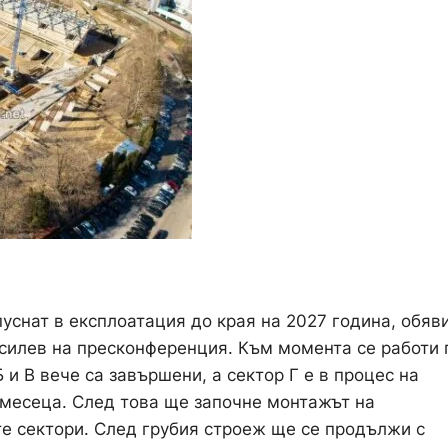
уснат в експлоатация до края на 2027 година, обяв
силев на пресконференция. Към момента се работи 
 и В вече са завършени, а сектор Г е в процес на
4 месеца. След това ще започне монтажът на
те сектори. След грубия строеж ще се продължи с