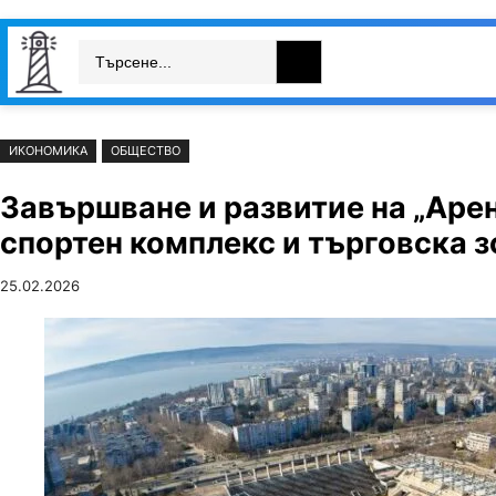
Към
Skip
Search
съдържанието
to
България
Свят
Икономика
cont
ИКОНОМИКА
ОБЩЕСТВО
Завършване и развитие на „Арен
спортен комплекс и търговска з
25.02.2026