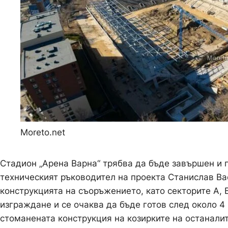
Moreto.net
Стадион „Арена Варна“ трябва да бъде завършен и п
техническият ръководител на проекта Станислав Ва
конструкцията на съоръжението, като секторите А, Б
изграждане и се очаква да бъде готов след около 
стоманената конструкция на козирките на останали