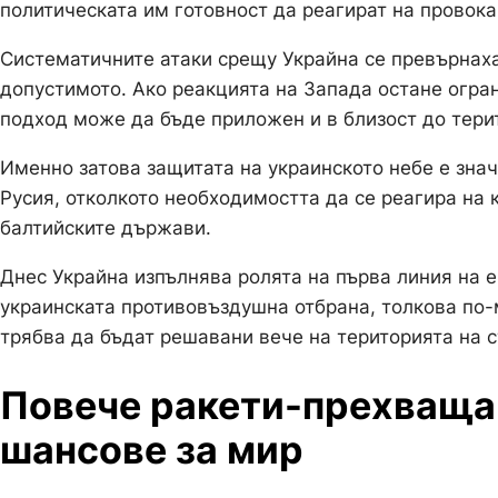
политическата им готовност да реагират на провока
Систематичните атаки срещу Украйна се превърнаха
допустимото. Ако реакцията на Запада остане огра
подход може да бъде приложен и в близост до тери
Именно затова защитата на украинското небе е знач
Русия, отколкото необходимостта да се реагира на 
балтийските държави.
Днес Украйна изпълнява ролята на първа линия на е
украинската противовъздушна отбрана, толкова по-
трябва да бъдат решавани вече на територията на с
Повече ракети-прехваща
шансове за мир