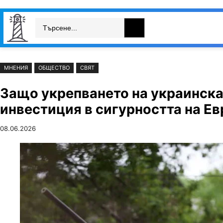
Към
Skip
Search
съдържанието
to
България
Свят
Икономика
cont
МНЕНИЯ
ОБЩЕСТВО
СВЯТ
Защо укрепването на украинска
инвестиция в сигурността на Е
08.06.2026