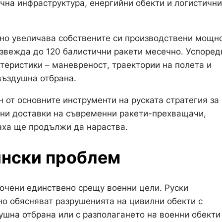
чна инфраструктура, енергийни обекти и логистични
ивно увеличава собствените си производствени мощн
извежда до 120 балистични ракети месечно. Успоред
теристики – маневреност, траектории на полета и
въздушна отбрана.
н от основните инструменти на руската стратегия за
лни доставки на съвременни ракети-прехващачи,
плаха ще продължи да нараства.
аински проблем
сочени единствено срещу военни цели. Руски
о обясняват разрушенията на цивилни обекти с
шна отбрана или с разполагането на военни обекти