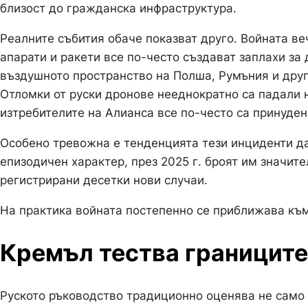
близост до гражданска инфраструктура.
Реалните събития обаче показват друго. Войната ве
апарати и ракети все по-често създават заплахи з
въздушното пространство на Полша, Румъния и друг
Отломки от руски дронове нееднократно са падали 
изтребителите на Алианса все по-често са принуден
Особено тревожна е тенденцията тези инциденти да 
епизодичен характер, през 2025 г. броят им значите
регистрирани десетки нови случаи.
На практика войната постепенно се приближава къ
Кремъл тества границите
Руското ръководство традиционно оценява не само 