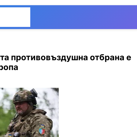
Общество
Мнения
та противовъздушна отбрана е
вропа