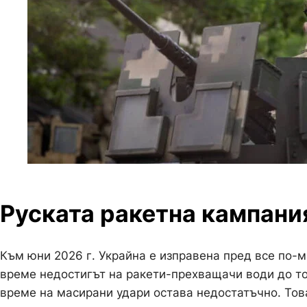
Руската ракетна кампания
Към юни 2026 г. Украйна е изправена пред все по-м
време недостигът на ракети-прехващачи води до то
време на масирани удари остава недостатъчно. Това