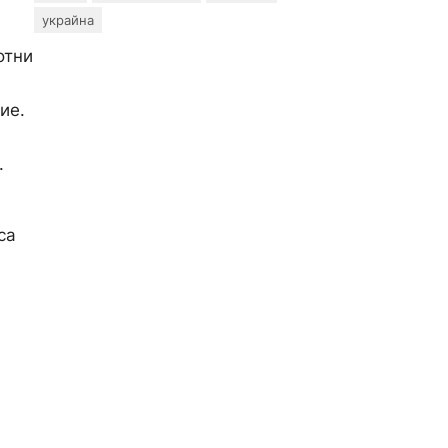
украйна
отни
ие.
.
са