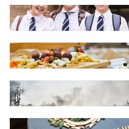
ИКОНОМИКА
Колко ще струват
училищните униформи във
Варна тази година
БЪЛГАРИЯ
От август се променят
осигурителните вноски за
седем икономически
дейности
БЪЛГАРИЯ
Пожарите в България не
спират: 141 огнища за
последното денонощие
БЪЛГАРИЯ
Кабинетът прие нов статут