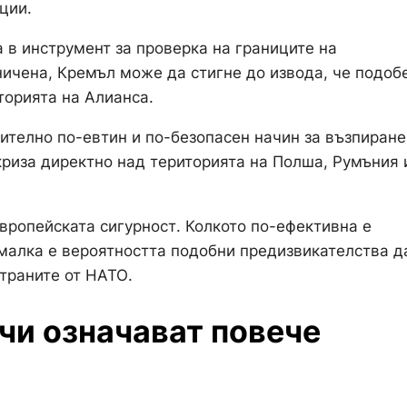
ции.
 в инструмент за проверка на границите на
ничена, Кремъл може да стигне до извода, че подоб
торията на Алианса.
ително по-евтин и по-безопасен начин за възпиране
криза директно над територията на Полша, Румъния 
вропейската сигурност. Колкото по-ефективна е
малка е вероятността подобни предизвикателства д
траните от НАТО.
чи означават повече