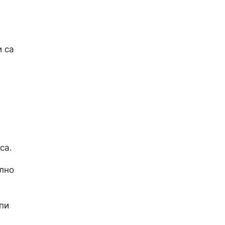
и са
са.
лно
пи