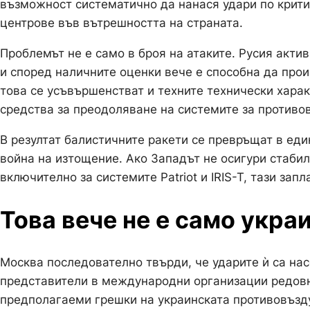
възможност систематично да нанася удари по крити
центрове във вътрешността на страната.
Проблемът не е само в броя на атаките. Русия акт
и според наличните оценки вече е способна да про
това се усъвършенстват и техните технически харак
средства за преодоляване на системите за противо
В резултат балистичните ракети се превръщат в еди
война на изтощение. Ако Западът не осигури стаби
включително за системите Patriot и IRIS-T, тази за
Това вече не е само укр
Москва последователно твърди, че ударите ѝ са на
представители в международни организации редовн
предполагаеми грешки на украинската противовъзду