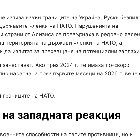
че излиза извън границите на Украйна. Руски безпил
а държавите членки на НАТО. Нарушенията на
и страни от Алианса се превърнаха в редовно явлен
на територията на държави членки на НАТО, а
и да излитат за прехващане на потенциални заплахи
зачестяват. Ако през 2024 г. те имаха по-скоро
лно нарасна, а през първите месеци на 2026 г. вече 
м границите на НАТО.
 на западната реакция
военните способности на своите противници, но и