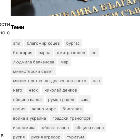
за професиите в спортната
подготовка
ости
Теми
но с
апи
благомир коцев
бургас
българия
варна
дмитро колев
ес
людмила балканова
мвр
министерски съвет
министерство на здравеопазването
нап
нато
нзок
николай денков
община варна
румен радев
сащ
софия
черно море
българия
война в украйна
градски транспорт
икономика
област варна
община варна
 в
русия
русия агресор
туризъм