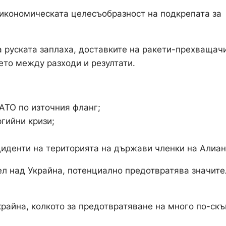
 икономическата целесъобразност на подкрепата за
а руската заплаха, доставките на ракети-прехващач
то между разходи и резултати.
АТО по източния фланг;
гийни кризи;
иденти на територията на държави членки на Алиан
л над Украйна, потенциално предотвратява значите
крайна, колкото за предотвратяване на много по-скъ