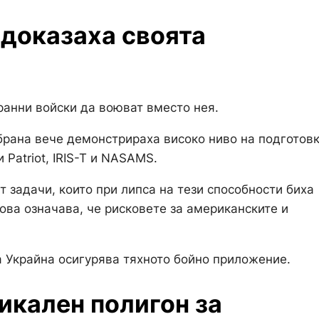
 доказаха своята
ранни войски да воюват вместо нея.
рана вече демонстрираха високо ниво на подготовк
Patriot, IRIS-T и NASAMS.
 задачи, които при липса на тези способности биха
Това означава, че рисковете за американските и
а Украйна осигурява тяхното бойно приложение.
икален полигон за