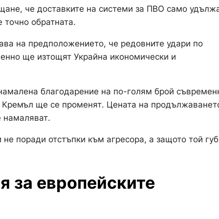
ане, че доставките на системи за ПВО само удълж
 точно обратната.
вава на предположението, че редовните удари по
пенно ще изтощят Украйна икономически и
 намалена благодарение на по-голям брой съвремен
а Кремъл ще се променят. Цената на продължаванет
е намаляват.
 не поради отстъпки към агресора, а защото той губ
я за европейските