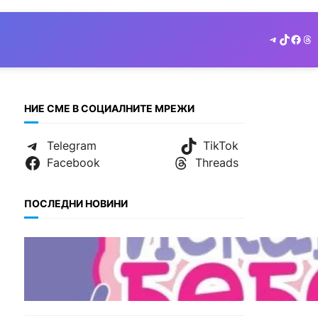
Telegram
TikTok
Face
Th
НИЕ СМЕ В СОЦИАЛНИТЕ МРЕЖИ
Telegram
TikTok
Facebook
Threads
ПОСЛЕДНИ НОВИНИ
БЪЛГАРИЯ
Инвитро подкрепата под
въпрос? „Искам бебе“ се
обяви срещу
прехвърлянето на Центъра
към НЗОК