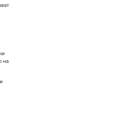
ават
ни
о на
и