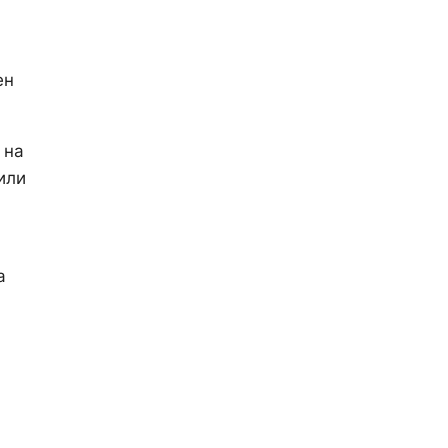
ен
 на
или
а