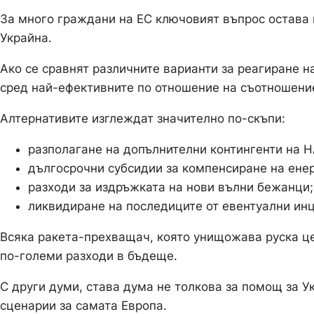
За много граждани на ЕС ключовият въпрос остава
Украйна.
Ако се сравнят различните варианти за реагиране н
сред най-ефективните по отношение на съотношение
Алтернативите изглеждат значително по-скъпи:
разполагане на допълнителни контингенти на Н
дългосрочни субсидии за компенсиране на енер
разходи за издръжката на нови вълни бежанци;
ликвидиране на последиците от евентуални инц
Всяка ракета-прехващач, която унищожава руска це
по-големи разходи в бъдеще.
С други думи, става дума не толкова за помощ за У
сценарии за самата Европа.