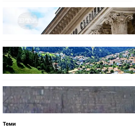
БЕЗ КАТЕГОРИЯ
Дрон се взриви край Кардам: България
търси отговори за произхода му.
БЪЛГАРИЯ
Полицията алармира за нова схема с
фалшиви лечители и „вълшебни“ мехлеми
БЪЛГАРИЯ
Ограничават движението по улица
„Вълноломна“ във Варна
Теми