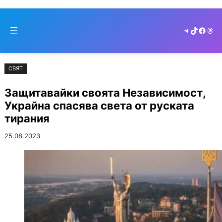
Към
Skip
съдържанието
to
Telegram
TikTok
Faceb
Thr
cont
СВЯТ
Защитавайки своята Независимост,
Украйна спасява света от руската
тирания
25.08.2023