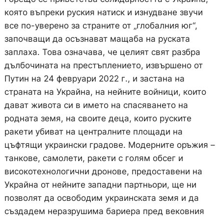
която въпреки руския натиск и изнудване звучи
все по-уверено за страните от „глобалния юг“,
започващи да осъзнават мащаба на руската
заплаха. Това означава, че целият свят разбра
дълбочината на престъплението, извършено от
Путин на 24 февруари 2022 г., и застана на
страната на Украйна, на нейните войници, които
дават живота си в името на спасяването на
родната земя, на своите деца, които руските
ракети убиват на централните площади на
цъфтящи украински градове. Модерните оръжия –
танкове, самолети, ракети с голям обсег и
високотехнологични дронове, предоставени на
Украйна от нейните западни партньори, ще ни
позволят да освободим украинската земя и да
създадем неразрушима бариера пред вековния