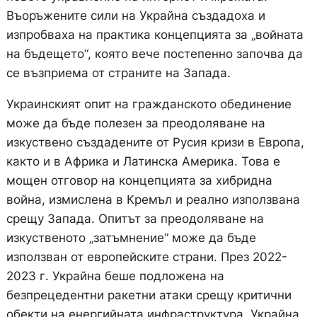
Въоръжените сили на Украйна създадоха и
изпробваха на практика концепцията за „войната
на бъдещето“, която вече постепенно започва да
се възприема от страните на Запада.
Украинският опит на гражданското обединение
може да бъде полезен за преодоляване на
изкуствено създадените от Русия кризи в Европа,
както и в Африка и Латинска Америка. Това е
мощен отговор на концепцията за хибридна
война, измислена в Кремъл и реално използвана
срещу Запада. Опитът за преодоляване на
изкуственото „затъмнение“ може да бъде
използван от европейските страни. През 2022-
2023 г. Украйна беше подложена на
безпрецедентни ракетни атаки срещу критични
обекти на енергийната инфраструктура. Украйна