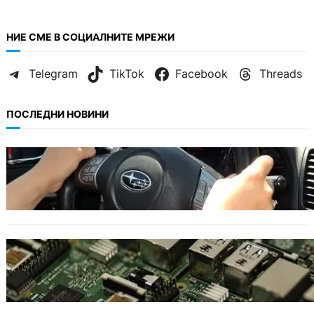
НИЕ СМЕ В СОЦИАЛНИТЕ МРЕЖИ
Telegram
TikTok
Facebook
Threads
ПОСЛЕДНИ НОВИНИ
БЕЗ КАТЕГОРИЯ
Възможни ограничения за Waze в Европа
след решение на Съда на ЕС.
ИКОНОМИКА
Кои българи се осигуряват на новия таван
от 2300 евро.