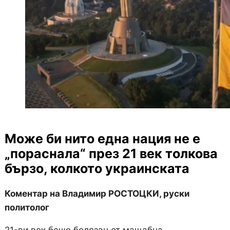
Може би нито една нация не е
„пораснала“ през 21 век толкова
бързо, колкото украинската
Коментар на Владимир РОСТОЦКИ, руски
политолог
21-ви век беше белязан от мащабна