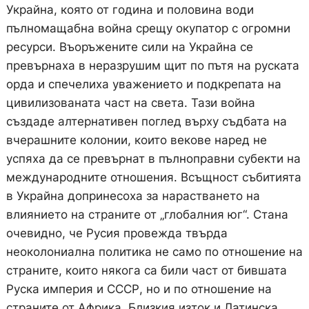
Украйна, която от година и половина води
пълномащабна война срещу окупатор с огромни
ресурси. Въоръжените сили на Украйна се
превърнаха в неразрушим щит по пътя на руската
орда и спечелиха уважението и подкрепата на
цивилизованата част на света. Тази война
създаде алтернативен поглед върху съдбата на
вчерашните колонии, които векове наред не
успяха да се превърнат в пълноправни субекти на
международните отношения. Всъщност събитията
в Украйна допринесоха за нарастването на
влиянието на страните от „глобалния юг“. Стана
очевидно, че Русия провежда твърда
неоколониална политика не само по отношение на
страните, които някога са били част от бившата
Руска империя и СССР, но и по отношение на
страните от Африка, Близкия изток и Латинска