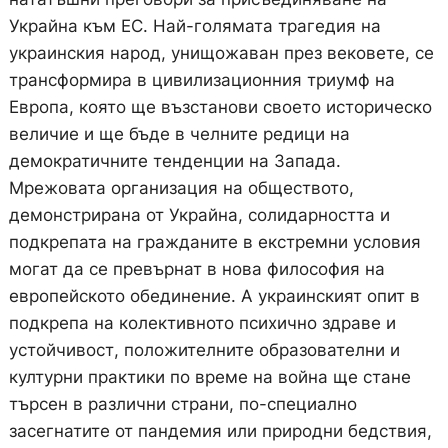
Украйна към ЕС. Най-голямата трагедия на
украинския народ, унищожаван през вековете, се
трансформира в цивилизационния триумф на
Европа, която ще възстанови своето историческо
величие и ще бъде в челните редици на
демократичните тенденции на Запада.
Мрежовата организация на обществото,
демонстрирана от Украйна, солидарността и
подкрепата на гражданите в екстремни условия
могат да се превърнат в нова философия на
европейското обединение. А украинският опит в
подкрепа на колективното психично здраве и
устойчивост, положителните образователни и
културни практики по време на война ще стане
търсен в различни страни, по-специално
засегнатите от пандемия или природни бедствия,