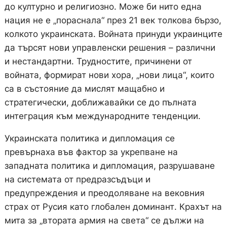
до културно и религиозно. Може би нито една
нация не е „пораснала“ през 21 век толкова бързо,
колкото украинската. Войната принуди украинците
да търсят нови управленски решения – различни
и нестандартни. Трудностите, причинени от
войната, формират нови хора, „нови лица“, които
са в състояние да мислят мащабно и
стратегически, доближавайки се до пълната
интеграция към международните тенденции.
Украинската политика и дипломация се
превърнаха във фактор за укрепване на
западната политика и дипломация, разрушаване
на системата от предразсъдъци и
предупреждения и преодоляване на вековния
страх от Русия като глобален доминант. Крахът на
мита за „втората армия на света“ се дължи на