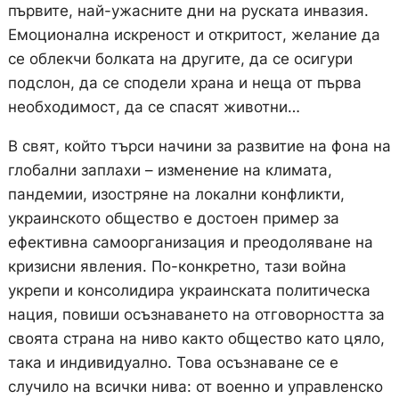
първите, най-ужасните дни на руската инвазия.
Емоционална искреност и откритост, желание да
се облекчи болката на другите, да се осигури
подслон, да се сподели храна и неща от първа
необходимост, да се спасят животни…
В свят, който търси начини за развитие на фона на
глобални заплахи – изменение на климата,
пандемии, изостряне на локални конфликти,
украинското общество е достоен пример за
ефективна самоорганизация и преодоляване на
кризисни явления. По-конкретно, тази война
укрепи и консолидира украинската политическа
нация, повиши осъзнаването на отговорността за
своята страна на ниво както общество като цяло,
така и индивидуално. Това осъзнаване се е
случило на всички нива: от военно и управленско