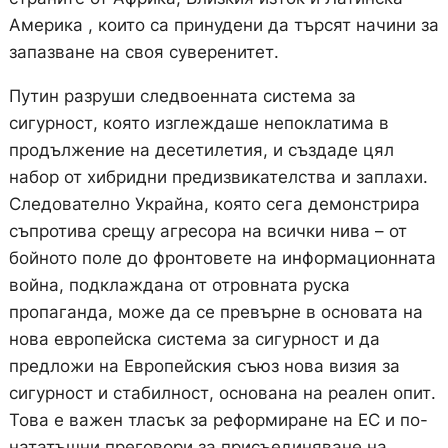
Америка , които са принудени да търсят начини за
запазване на своя суверенитет.
Путин разруши следвоенната система за
сигурност, която изглеждаше непоклатима в
продължение на десетилетия, и създаде цял
набор от хибридни предизвикателства и заплахи.
Следователно Украйна, която сега демонстрира
съпротива срещу агресора на всички нива – от
бойното поле до фронтовете на информационната
война, подклаждана от отровната руска
пропаганда, може да се превърне в основата на
нова европейска система за сигурност и да
предложи на Европейския съюз нова визия за
сигурност и стабилност, основана на реален опит.
Това е важен тласък за реформиране на ЕС и по-
нататъшни преговори за присъединяване на