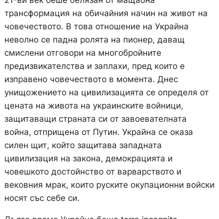
трансформация на обичайния начин на живот на
човечеството. В това отношение на Украйна
неволно се падна ролята на пионер, даващ
смислени отговори на многобройните
предизвикателства и заплахи, пред които е
изправено човечеството в момента. Днес
унищожението на цивилизацията се определя от
цената на живота на украинските войници,
защитаващи страната си от завоевателната
война, отприщена от Путин. Украйна се оказа
силен щит, който защитава западната
цивилизация на закона, демокрацията и
човешкото достойнство от варварството и
вековния мрак, които руските окупационни войски
носят със себе си.