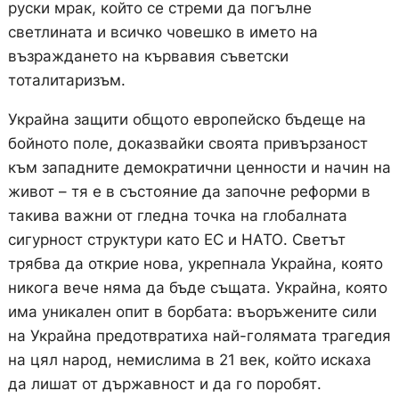
руски мрак, който се стреми да погълне
светлината и всичко човешко в името на
възраждането на кървавия съветски
тоталитаризъм.
Украйна защити общото европейско бъдеще на
бойното поле, доказвайки своята привързаност
към западните демократични ценности и начин на
живот – тя е в състояние да започне реформи в
такива важни от гледна точка на глобалната
сигурност структури като ЕС и НАТО. Светът
трябва да открие нова, укрепнала Украйна, която
никога вече няма да бъде същата. Украйна, която
има уникален опит в борбата: въоръжените сили
на Украйна предотвратиха най-голямата трагедия
на цял народ, немислима в 21 век, който искаха
да лишат от държавност и да го поробят.