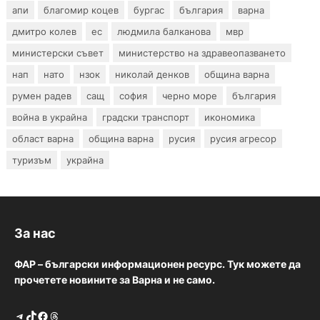
апи
благомир коцев
бургас
българия
варна
дмитро колев
ес
людмила балканова
мвр
министерски съвет
министерство на здравеопазването
нап
нато
нзок
николай денков
община варна
румен радев
сащ
софия
черно море
българия
война в украйна
градски транспорт
икономика
област варна
община варна
русия
русия агресор
туризъм
украйна
За нас
ФАР – български информационен ресурс. Тук можете да
прочетете новините за Варна и не само.
Telegram
TikTok
Facebook
Threads