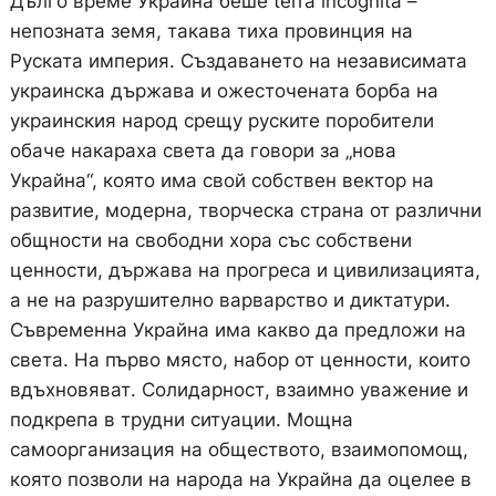
Дълго време Украйна беше terra incognita –
непозната земя, такава тиха провинция на
Руската империя. Създаването на независимата
украинска държава и ожесточената борба на
украинския народ срещу руските поробители
обаче накараха света да говори за „нова
Украйна“, която има свой собствен вектор на
развитие, модерна, творческа страна от различни
общности на свободни хора със собствени
ценности, държава на прогреса и цивилизацията,
а не на разрушително варварство и диктатури.
Съвременна Украйна има какво да предложи на
света. На първо място, набор от ценности, които
вдъхновяват. Солидарност, взаимно уважение и
подкрепа в трудни ситуации. Мощна
самоорганизация на обществото, взаимопомощ,
която позволи на народа на Украйна да оцелее в