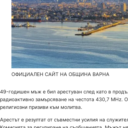
ОФИЦИАЛЕН САЙТ НА ОБЩИНА ВАРНА
49-годишен мъж е бил арестуван след като в продъ
радиоактивно замърсяване на честота 430,7 MHz. О
религиозни призиви към молитва.
Арестът е резултат от съвместни усилия на служите
Комисията за регулиране на съобщенията. Мъжът н