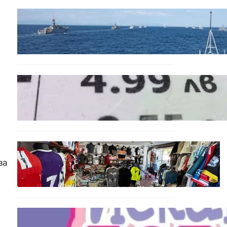
БЪЛГАРИЯ
Нов минен ловец за
българския флот пристига
до края на годината
БЪЛГАРИЯ
Левът изчезва от
етикетите: Търговците
вече ще показват цените
само в евро
БЪЛГАРИЯ
Иззеха фалшиви стоки за
за
близо 650 000 евро при
акция във Варна и „Златни
пясъци“
БЪЛГАРИЯ
Инвитро подкрепата под