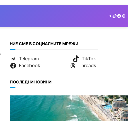
Telegram
TikTok
Face
Th
НИЕ СМЕ В СОЦИАЛНИТЕ МРЕЖИ
о
Telegram
TikTok
Facebook
Threads
ПОСЛЕДНИ НОВИНИ
ИКОНОМИКА
Интерактивна карта
показва всички водни бази
по Черноморието