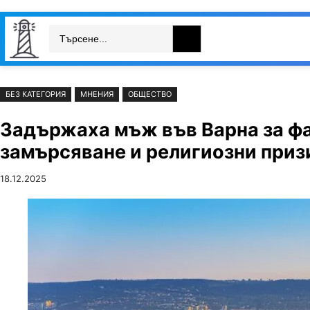
Към
Skip
Search
съдържанието
to
България
Свят
Икономика
cont
БЕЗ КАТЕГОРИЯ
МНЕНИЯ
ОБЩЕСТВО
Задържаха мъж във Варна за ф
замърсяване и религиозни приз
18.12.2025