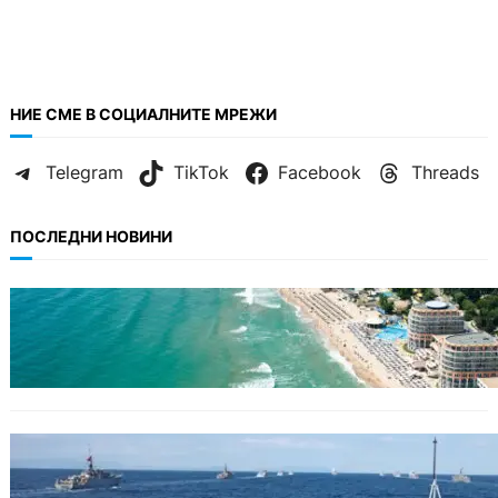
НИЕ СМЕ В СОЦИАЛНИТЕ МРЕЖИ
Telegram
TikTok
Facebook
Threads
ПОСЛЕДНИ НОВИНИ
ИКОНОМИКА
Интерактивна карта показва всички водни
бази по Черноморието
БЪЛГАРИЯ
Нов минен ловец за българския флот
пристига до края на годината