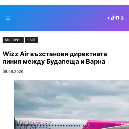
Към
Skip
съдържанието
to
Telegram
TikTok
Faceb
Thr
cont
БЪЛГАРИЯ
СВЯТ
Wizz Air възстанови директната
линия между Будапеща и Варна
08.06.2026