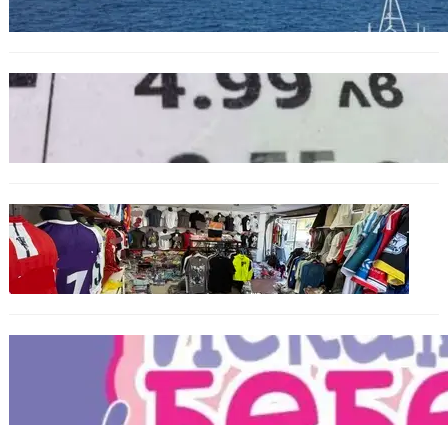
БЪЛГАРИЯ
Левът изчезва от етикетите: Търговците
вече ще показват цените само в евро
БЪЛГАРИЯ
Иззеха фалшиви стоки за близо 650 000
евро при акция във Варна и „Златни
пясъци“
БЪЛГАРИЯ
Инвитро подкрепата под въпрос? „Искам
бебе“ се обяви срещу прехвърлянето на
Центъра към НЗОК