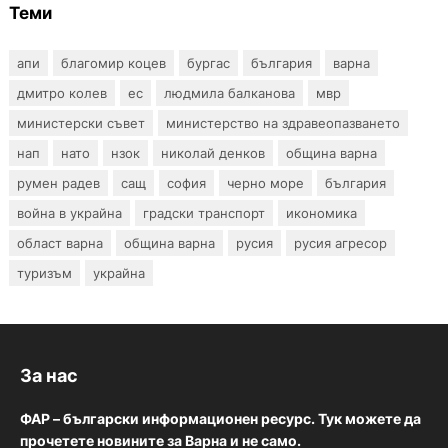
Теми
апи
благомир коцев
бургас
българия
варна
дмитро колев
ес
людмила балканова
мвр
министерски съвет
министерство на здравеопазването
нап
нато
нзок
николай денков
община варна
румен радев
сащ
софия
черно море
българия
война в украйна
градски транспорт
икономика
област варна
община варна
русия
русия агресор
туризъм
украйна
За нас
ФАР – български информационен ресурс. Тук можете да
прочетете новините за Варна и не само.