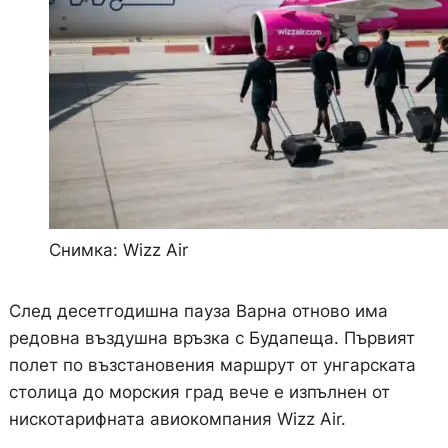
Снимка: Wizz Air
След десетгодишна пауза Варна отново има
редовна въздушна връзка с Будапеща. Първият
полет по възстановения маршрут от унгарската
столица до морския град вече е изпълнен от
нискотарифната авиокомпания Wizz Air.