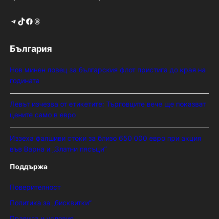
Telegram
TikTok
Facebook
Threads
България
Нов минен ловец за българския флот пристига до края на
годината
Левът изчезва от етикетите: Търговците вече ще показват
цените само в евро
Иззеха фалшиви стоки за близо 650 000 евро при акция
във Варна и „Златни пясъци“
Поддържа
Поверителност
Политика за „бисквитки“
Правила и условия