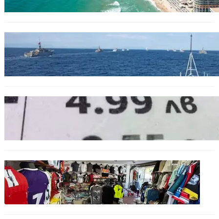
БЪЛГАРИЯ
Нов минен ловец за българския флот
пристига до края на годината
БЪЛГАРИЯ
Левът изчезва от етикетите: Търговците
вече ще показват цените само в евро
БЪЛГАРИЯ
Иззеха фалшиви стоки за близо 650 000
евро при акция във Варна и „Златни
пясъци“