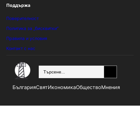
Поддържа
Поверителност
Политика за „бисквитки“
Правила и условия
Контакт с нас
SEARCH
България
Свят
Икономика
Общество
Мнения