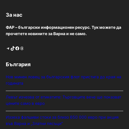
За нас
ФАР – български информационен ресурс. Тук можете да
прочетете новините за Варна и не само.
Telegram
TikTok
Facebook
Threads
България
Нов минен ловец за българския флот пристига до края на
годината
Левът изчезва от етикетите: Търговците вече ще показват
цените само в евро
Иззеха фалшиви стоки за близо 650 000 евро при акция
във Варна и „Златни пясъци“