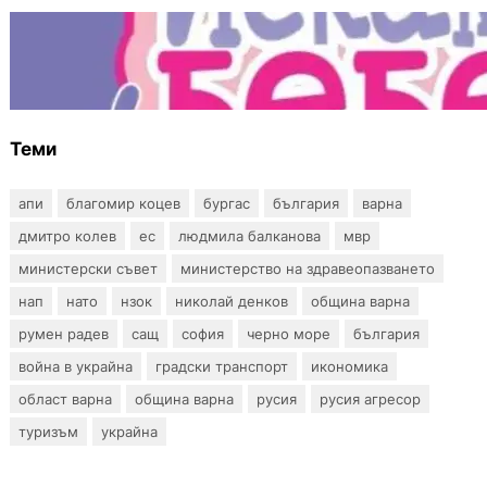
БЪЛГАРИЯ
Инвитро подкрепата под въпрос? „Искам
бебе“ се обяви срещу прехвърлянето на
Центъра към НЗОК
Теми
апи
благомир коцев
бургас
българия
варна
дмитро колев
ес
людмила балканова
мвр
министерски съвет
министерство на здравеопазването
нап
нато
нзок
николай денков
община варна
румен радев
сащ
софия
черно море
българия
война в украйна
градски транспорт
икономика
област варна
община варна
русия
русия агресор
туризъм
украйна