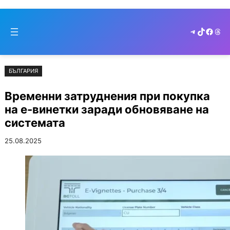
Към
Skip
съдържанието
to
Telegram
TikTok
Faceb
Thr
cont
БЪЛГАРИЯ
Временни затруднения при покупка
на е-винетки заради обновяване на
системата
25.08.2025