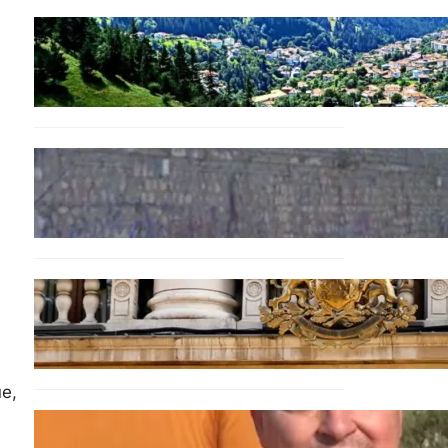
БЪЛГАРИЯ
Полицията алармира за
нова схема с фалшиви
лечители и „вълшебни“
мехлеми
БЪЛГАРИЯ
Ограничават движението
по улица „Вълноломна“ във
Варна
БЪЛГАРИЯ
Дрон навлезе в България
край границата с Румъния
е,
БЪЛГАРИЯ
МЗХ: Ловните билети ще