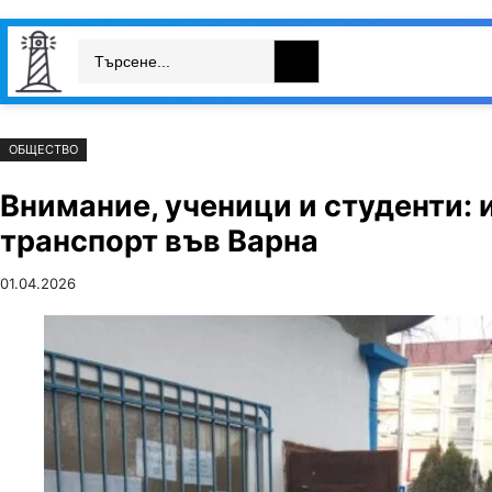
Към
Skip
Search
съдържанието
to
България
Свят
Икономика
cont
ОБЩЕСТВО
Внимание, ученици и студенти: 
транспорт във Варна
01.04.2026