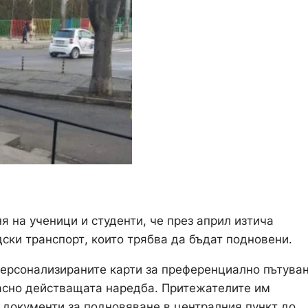
на ученици и студенти, че през април изтича
дски транспорт, които трябва да бъдат подновени.
персонализираните карти за преференциално пътуван
ласно действащата наредба. Притежателите им
е документи за подновяване в централния пункт до