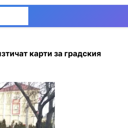
Общество
Мнения
изтичат карти за градския