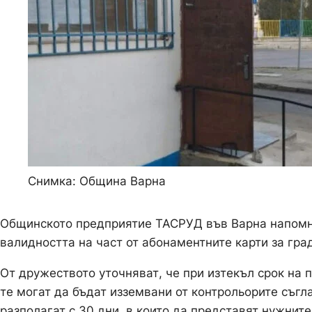
Снимка: Община Варна
Общинското предприятие ТАСРУД във Варна напомня 
валидността на част от абонаментните карти за гра
От дружеството уточняват, че при изтекъл срок на 
те могат да бъдат изземвани от контрольорите съг
разполагат с 30 дни, в които да представят нужнит