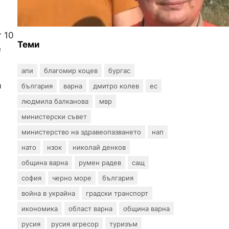
могат да се издават онлайн
 10
Теми
е
апи
благомир коцев
бургас
а
българия
варна
дмитро колев
ес
людмила балканова
мвр
министерски съвет
министерство на здравеопазването
нап
нато
нзок
николай денков
община варна
румен радев
сащ
софия
черно море
българия
война в украйна
градски транспорт
икономика
област варна
община варна
русия
русия агресор
туризъм