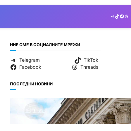
Telegram
TikTok
Face
Th
НИЕ СМЕ В СОЦИАЛНИТЕ МРЕЖИ
Telegram
TikTok
Facebook
Threads
ПОСЛЕДНИ НОВИНИ
БЕЗ КАТЕГОРИЯ
Дрон се взриви край
Кардам: България търси
отговори за произхода му.