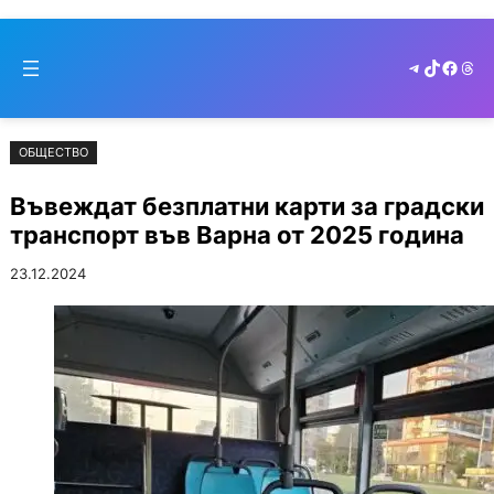
Към
Skip
съдържанието
to
Telegram
TikTok
Faceb
Thr
cont
ОБЩЕСТВО
Въвеждат безплатни карти за градски
транспорт във Варна от 2025 година
23.12.2024