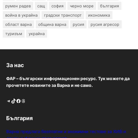
румен радев
сащ
софия
черно море
българия
война в украйна
градски транспорт
икономика
област варна
община варна
русия
русия агресор
туризъм
украйна
За нас
ФАР – български информационен ресурс. Тук можете да
прочетете новините за Варна и не само.
Telegram
TikTok
Facebook
Threads
България
Варна предлага безплатни и анонимни тестове за ХИВ и