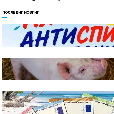
ПОСЛЕДНИ НОВИНИ
БЪЛГАРИЯ
Варна предлага безплатни и анонимни
тестове за ХИВ и други инфекции през
август
ОБЩЕСТВО
Тревога във Варненско: Африканска чума
по свинете е открита край Гроздьово
ИКОНОМИКА
Край на цените в две валути: От 9 август
етикетите ще са само в евро.