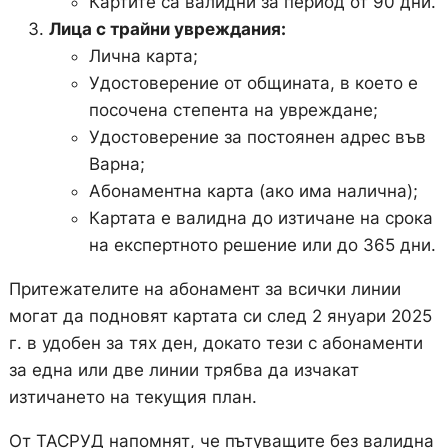
Картите са валидни за период от 90 дни.
Лица с трайни увреждания:
Лична карта;
Удостоверение от общината, в което е
посочена степента на увреждане;
Удостоверение за постоянен адрес във
Варна;
Абонаментна карта (ако има налична);
Картата е валидна до изтичане на срока
на експертното решение или до 365 дни.
Притежателите на абонамент за всички линии
могат да подновят картата си след 2 януари 2025
г. в удобен за тях ден, докато тези с абонаменти
за една или две линии трябва да изчакат
изтичането на текущия план.
От ТАСРУД напомнят, че пътуващите без валидна