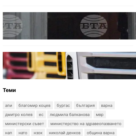
БЪЛГАРИЯ
Варна отбелязва 147 години от създаването
на Военноморските сили
БЪЛГАРИЯ
Нови ограничения за камионите над 12
тона по ключови пътища през август
Теми
апи
благомир коцев
бургас
българия
варна
дмитро колев
ес
людмила балканова
мвр
министерски съвет
министерство на здравеопазването
нап
нато
нзок
николай денков
община варна