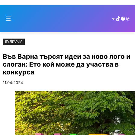
Към
Skip
съдържанието
to
Telegram
TikTok
Faceb
Thr
cont
БЪЛГАРИЯ
Във Варна търсят идеи за ново лого и
слоган: Ето кой може да участва в
конкурса
11.04.2024