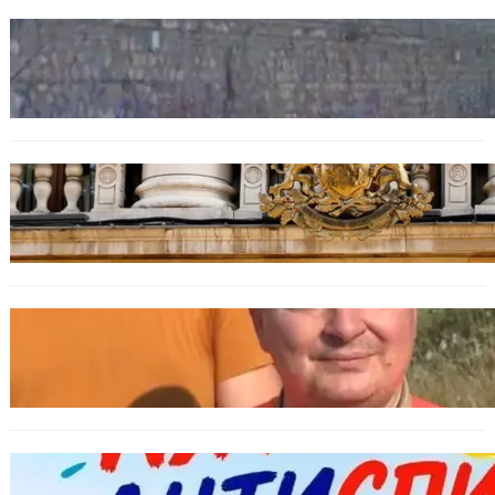
БЪЛГАРИЯ
Ограничават движението по улица
„Вълноломна“ във Варна
БЪЛГАРИЯ
Дрон навлезе в България край границата с
Румъния
БЪЛГАРИЯ
МЗХ: Ловните билети ще могат да се
издават онлайн
БЪЛГАРИЯ
Варна предлага безплатни и анонимни