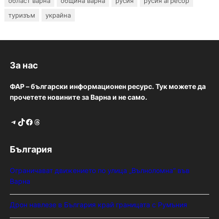
област варна
община варна
русия
русия агресор
туризъм
украйна
За нас
ФАР – български информационен ресурс. Тук можете да
прочетете новините за Варна и не само.
Telegram
TikTok
Facebook
Threads
България
Ограничават движението по улица „Вълноломна“ във
Варна
Дрон навлезе в България край границата с Румъния