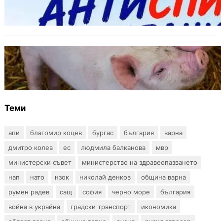
тестове за ХИВ и други инфекции през
август
ОБЩЕСТВО
Тревога във Варненско: Африканска чума
по свинете е открита край Гроздьово
Теми
апи
благомир коцев
бургас
българия
варна
дмитро колев
ес
людмила балканова
мвр
министерски съвет
министерство на здравеопазването
нап
нато
нзок
николай денков
община варна
румен радев
сащ
софия
черно море
българия
война в украйна
градски транспорт
икономика