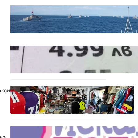
БЪЛГАРИЯ
Нов минен ловец за
българския флот пристига
до края на годината
БЪЛГАРИЯ
Левът изчезва от
етикетите: Търговците
вече ще показват цените
само в евро
БЪЛГАРИЯ
акси
Иззеха фалшиви стоки за
близо 650 000 евро при
акция във Варна и „Златни
пясъци“
БЪЛГАРИЯ
на.
Инвитро подкрепата под