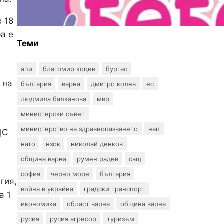
въпрос? „Искам бебе“ се
обяви срещу
о 18
прехвърлянето на Центъра
ра е
към НЗОК
Теми
апи
благомир коцев
бургас
 на
българия
варна
дмитро колев
ес
людмила балканова
мвр
министерски съвет
министерство на здравеопазването
нап
ДС
нато
нзок
николай денков
община варна
румен радев
сащ
софия
черно море
българия
гия,
война в украйна
градски транспорт
а 1
икономика
област варна
община варна
русия
русия агресор
туризъм