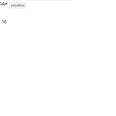
ходи
украйна
 16