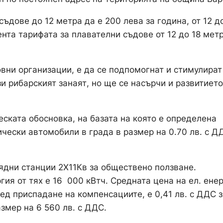
ъдове до 12 метра да е 200 лева за година, от 12 д
ента тарифата за плавателни съдове от 12 до 18 мет
вни организации, е да се подпомогнат и стимулират
и рибарският занаят, но ще се насърчи и развитието
ската обосновка, на базата на която е определена
ически автомобили в града в размер на 0.70 лв. с Д
ядни станции 2Х11Кв за обществено ползване.
я от тях е 16 000 кВтч. Средната цена на ел. енер
ед приспадане на компенсациите, е 0,41 лв. с ДДС з
азмер на 6 560 лв. с ДДС.