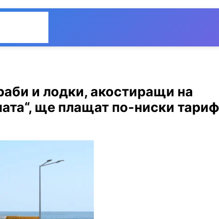
Общество
Мнения
раби и лодки, акостиращи на
ната“, ще плащат по-ниски тари