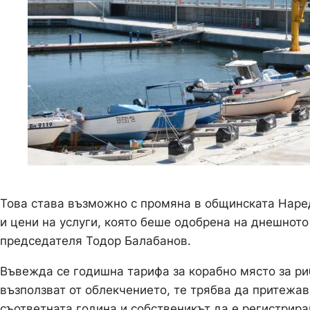
Това става възможно с промяна в общинската Наре
и цени на услуги, която беше одобрена на днешнот
председателя Тодор Балабанов.
Въвежда се годишна тарифа за корабно място за ри
възползват от облекчението, те трябва да притежа
съответната година и собственикът да е регистрира