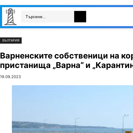
Към
Skip
Search
съдържанието
to
България
Свят
Икономика
cont
БЪЛГАРИЯ
Варненските собственици на ко
пристанища „Варна“ и „Каранти
19.09.2023