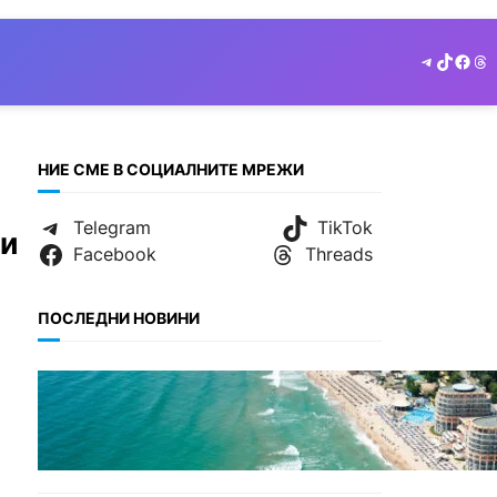
Telegram
TikTok
Face
Th
НИЕ СМЕ В СОЦИАЛНИТЕ МРЕЖИ
Telegram
TikTok
фи
Facebook
Threads
ПОСЛЕДНИ НОВИНИ
ИКОНОМИКА
Интерактивна карта
показва всички водни бази
по Черноморието