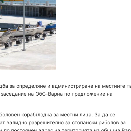
дба за определяне и администриране на местните т
о заседание на ОбС-Варна по предложение на
боловен кораб/лодка за местни лица. За да се
ват валидно разрешително за стопански риболов за
н по постоянен адрес на територията на община Вар