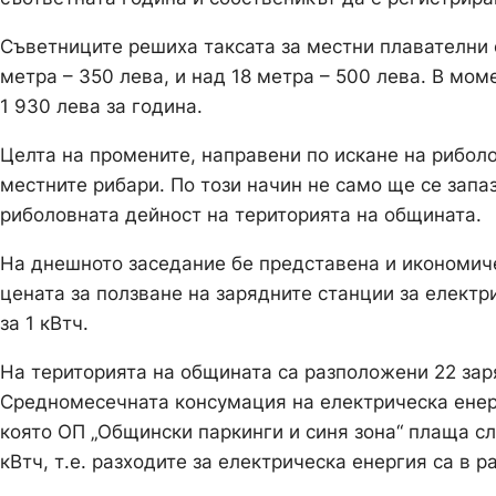
Съветниците решиха таксата за местни плавателни с
метра – 350 лева, и над 18 метра – 500 лева. В мом
1 930 лева за година.
Целта на промените, направени по искане на риболо
местните рибари. По този начин не само ще се запаз
риболовната дейност на територията на общината.
На днешното заседание бе представена и икономиче
цената за ползване на зарядните станции за електр
за 1 кВтч.
На територията на общината са разположени 22 зар
Средномесечната консумация на електрическа енерги
която ОП „Общински паркинги и синя зона“ плаща сл
кВтч, т.е. разходите за електрическа енергия са в р