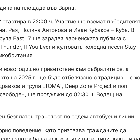
одина на площада във Варна.
стартира в 22:00 ч. Участие ще вземат победителят
на, Рая, Полина Антонова и Иван Кубаков – Куба. В
рупа East 17 ще зарадва варненската публика с
m, Thunder, If You Ever и култовата коледна песен Stay
ликобритания.
и новогодишно приветствие към събралите се, а
ото на 2025 г. ще бъде отбелязано с традиционно хо
равков и група „ТОМА“, Deep Zone Project и поп
 свободен, ще продължи до 02:30 ч. Водещ на
н безплатен транспорт по седем автобусни линии.
орно поведение, като призовава гражданите да
 след употреба на алкохол или наркотици, както и д