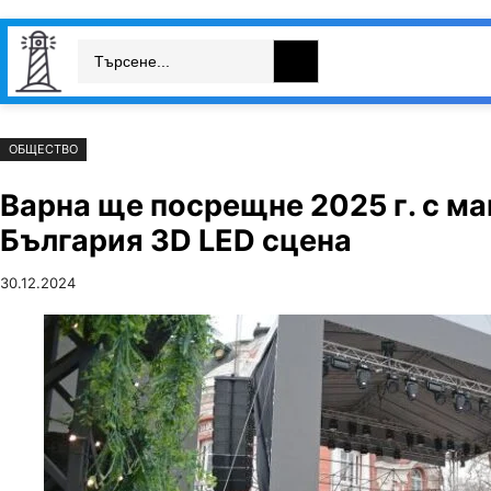
Към
Skip
Search
съдържанието
to
България
Свят
Икономика
cont
ОБЩЕСТВО
Варна ще посрещне 2025 г. с ма
България 3D LED сцена
30.12.2024