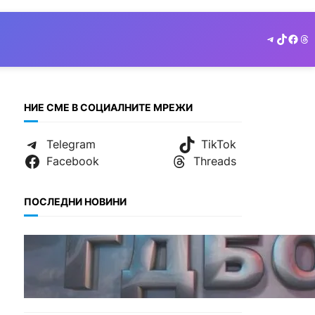
Telegram
TikTok
Face
Th
НИЕ СМЕ В СОЦИАЛНИТЕ МРЕЖИ
Telegram
TikTok
Facebook
Threads
ПОСЛЕДНИ НОВИНИ
БЕЗ КАТЕГОРИЯ
Наркобарон с мрежа от 14
нелегални лаборатории е
задържан у нас.