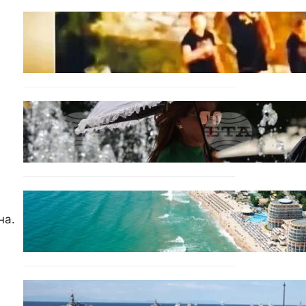
МНЕНИЯ
Скандалът в Банско: Имало
ли е провокация от
италианските младежи
преди нацистките
нападки?
БЕЗ КАТЕГОРИЯ
Жега до 37°: НИМХ обяви
оранжев и жълт код за
опасно време.
ИКОНОМИКА
Интерактивна карта
на.
показва всички водни бази
по Черноморието
БЪЛГАРИЯ
Нов минен ловец за