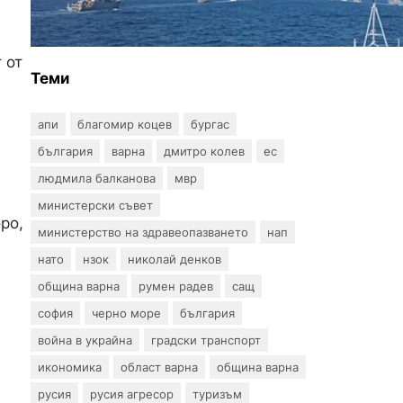
българския флот пристига
до края на годината
 от
Теми
апи
благомир коцев
бургас
българия
варна
дмитро колев
ес
людмила балканова
мвр
министерски съвет
ро,
министерство на здравеопазването
нап
нато
нзок
николай денков
община варна
румен радев
сащ
софия
черно море
българия
война в украйна
градски транспорт
икономика
област варна
община варна
русия
русия агресор
туризъм
а