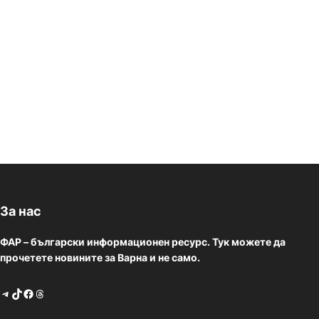
За нас
ФАР – български информационен ресурс. Тук можете да
прочетете новините за Варна и не само.
Telegram
TikTok
Facebook
Threads