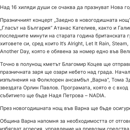
Над 16 хиляди души се очаква да празнуват Нова г
Празничният концерт „Заедно в новогодишната нощ“ 
„Гласът на България“ Атанас Кателиев, както и Гали
последните минути на старата година британската г
хитовете си, сред които It‘s Alright, Let It Rain, Stea
Another Day, която е обявена за номер едно във Ве
Точно в полунощ кметът Благомир Коцев ще отправ
празничната заря ще озари небето над града. Начал
изпълнения на Фолклорен ансамбъл „Варна“, Тома Зд
звездата Орлин Павлов. Програмата, която е с вход
събитието ще бъде Надя Петрова – NADIA.
През новогодишната нощ във Варна ще бъде осигуре
Община Варна напомня за необходимостта от отгов
избягват агресия, управление на превозни средства