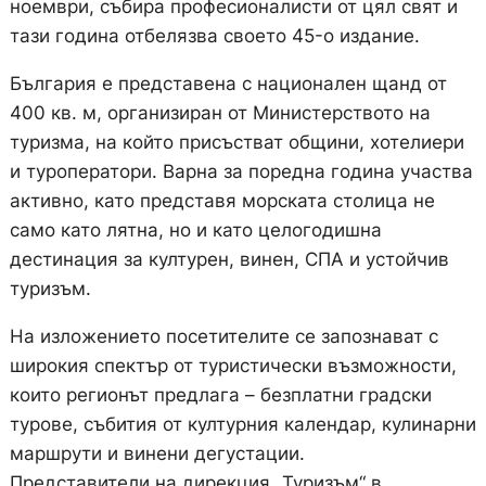
ноември, събира професионалисти от цял свят и
тази година отбелязва своето 45-о издание.
България е представена с национален щанд от
400 кв. м, организиран от Министерството на
туризма, на който присъстват общини, хотелиери
и туроператори. Варна за поредна година участва
активно, като представя морската столица не
само като лятна, но и като целогодишна
дестинация за културен, винен, СПА и устойчив
туризъм.
На изложението посетителите се запознават с
широкия спектър от туристически възможности,
които регионът предлага – безплатни градски
турове, събития от културния календар, кулинарни
маршрути и винени дегустации.
Представители на дирекция „Туризъм“ в