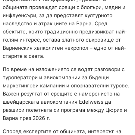
общината провеждат срещи с блогъри, медии и
инфлуенсъри, за да представят културното
наследство и атракциите на Варна. Сред
обектите, които традиционно предизвикват най-
голям интерес, остава златното съкровище от
Варненския халколитен некропол – едно от най-
старите в света.
По време на изложението се водят разговори с
туроператори и авиокомпании за бъдещи
маркетингови кампании и опознавателни турове.
Важен резултат от срещите е намерението на
швейцарската авиокомпания Edelweiss да
разшири полетната си програма между Цюрих и
Варна през 2026 г.
Според експертите от общината, интересът на