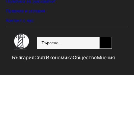
Политика за „бисквитки“
Правила и условия
Контакт с нас
SEARCH
България
Свят
Икономика
Общество
Мнения