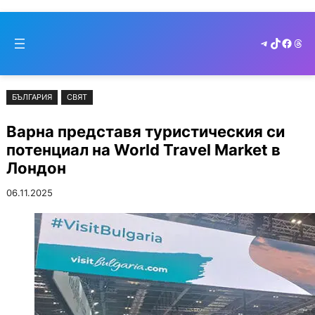
Към
Skip
съдържанието
to
Telegram
TikTok
Faceb
Thr
cont
БЪЛГАРИЯ
СВЯТ
Варна представя туристическия си
потенциал на World Travel Market в
Лондон
06.11.2025