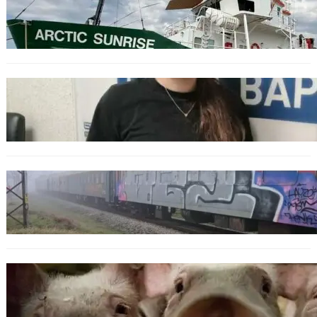
Корабът на „Грийнпийс“ пристигна във
Варна с кампания за опазване на Черно
море
ОБЩЕСТВО
Варненска ученичка създаде интерактивна
карта за сигнали за проблеми с боклука
ОБЩЕСТВО
Бързият влак София – Варна блъсна и уби
жена край гара Бутово
БЪЛГАРИЯ
БАБХ регистрира огнище на африканска
чума по свинете в стопанство край Варна