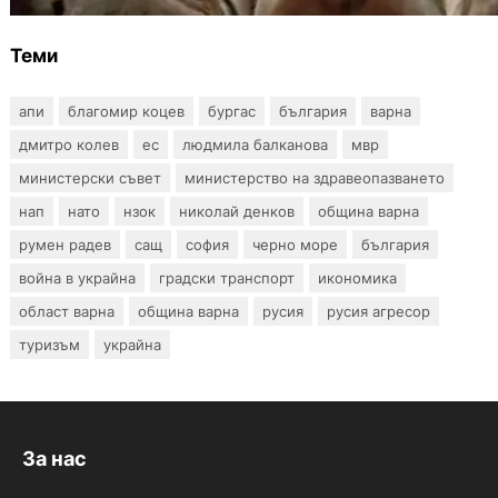
Теми
апи
благомир коцев
бургас
българия
варна
дмитро колев
ес
людмила балканова
мвр
министерски съвет
министерство на здравеопазването
нап
нато
нзок
николай денков
община варна
румен радев
сащ
софия
черно море
българия
война в украйна
градски транспорт
икономика
област варна
община варна
русия
русия агресор
туризъм
украйна
За нас