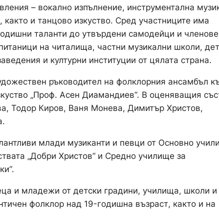
вления – вокално изпълнение, инструментална музи
, както и танцово изкуство. Сред участниците има
игодишни таланти до утвърдени самодейци и членове
зпитаници на читалища, частни музикални школи, де
аведения и културни институции от цялата страна.
художествен ръководител на фолклорния ансамбъл к
зкуство „Проф. Асен Диамандиев“. В оценяващия със
а, Тодор Киров, Ваня Монева, Димитър Христов,
а.
лантливи млади музиканти и певци от Основно учил
твата „Добри Христов“ и Средно училище за
ки“.
еца и младежи от детски градини, училища, школи и
нтичен фолклор над 19-годишна възраст, както и на