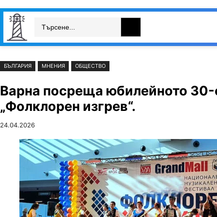
Към
Skip
Search
съдържанието
to
България
Свят
Икономика
cont
БЪЛГАРИЯ
МНЕНИЯ
ОБЩЕСТВО
Варна посреща юбилейното 30-
„Фолклорен изгрев“.
24.04.2026