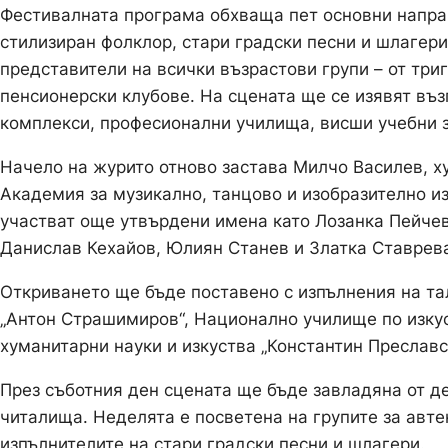
Фестивалната програма обхваща пет основни напра
стилизиран фолклор, стари градски песни и шлагери
представители на всички възрастови групи – от тр
пенсионерски клубове. На сцената ще се изявят въ
комплекси, професионални училища, висши учебни з
Начело на журито отново застава Милчо Василев, 
Академия за музикално, танцово и изобразително и
участват още утвърдени имена като Лозанка Пейчев
Данислав Кехайов, Юлиян Станев и Златка Ставрев
Откриването ще бъде поставено с изпълнения на та
„Антон Страшимиров“, Национално училище по изкус
хуманитарни науки и изкуства „Константин Преславс
През съботния ден сцената ще бъде завладяна от д
читалища. Неделята е посветена на групите за авте
изпълнителите на стари градски песни и шлагери.