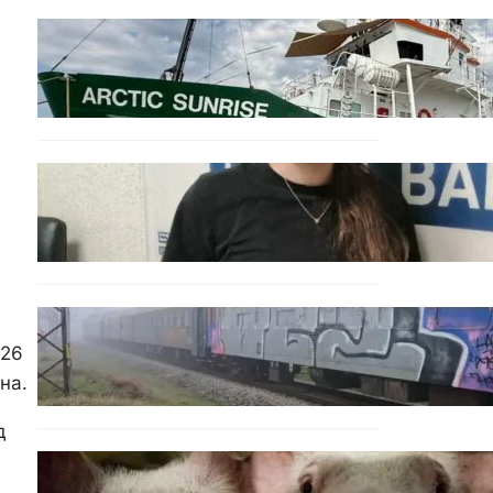
БЪЛГАРИЯ
Корабът на „Грийнпийс“
пристигна във Варна с
кампания за опазване на
Черно море
ОБЩЕСТВО
Варненска ученичка
създаде интерактивна
карта за сигнали за
проблеми с боклука
ОБЩЕСТВО
Бързият влак София –
 26
Варна блъсна и уби жена
ана.
край гара Бутово
д
БЪЛГАРИЯ
БАБХ регистрира огнище