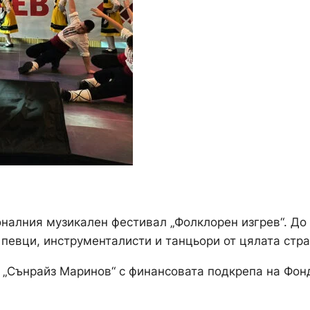
налния музикален фестивал „Фолклорен изгрев“. До
певци, инструменталисти и танцьори от цялата стр
 „Сънрайз Маринов“ с финансовата подкрепа на Фон