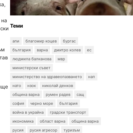
ка,
на африканска чума по
свинете в стопанство край
Варна
 на
Теми
тски
апи
благомир коцев
бургас
ъм
българия
варна
дмитро колев
ес
тав
людмила балканова
мвр
министерски съвет
министерство на здравеопазването
нап
нато
нзок
николай денков
ище
община варна
румен радев
сащ
софия
черно море
българия
война в украйна
градски транспорт
икономика
област варна
община варна
русия
русия агресор
туризъм