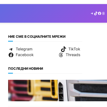
Telegram
TikTok
Face
Th
НИЕ СМЕ В СОЦИАЛНИТЕ МРЕЖИ
Telegram
TikTok
Facebook
Threads
ПОСЛЕДНИ НОВИНИ
БЪЛГАРИЯ
Нови ограничения за
камионите над 12 тона по
ключови пътища през
август