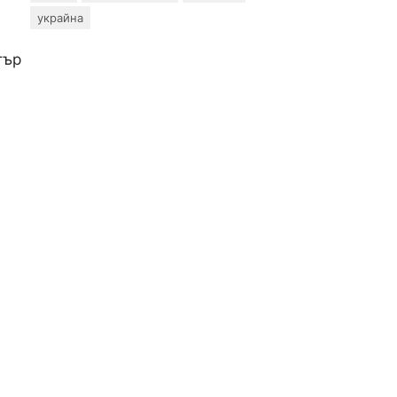
украйна
тър