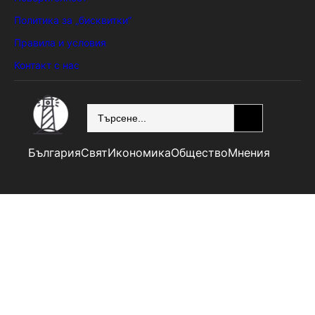
Политика за „бисквитки“
Правила и условия
Контакт с нас
SEARCH
България
Свят
Икономика
Общество
Мнения