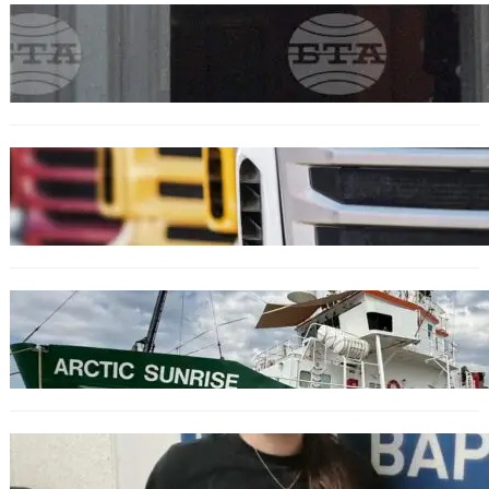
БЪЛГАРИЯ
Варна отбелязва 147 години от създаването
на Военноморските сили.
БЪЛГАРИЯ
Нови ограничения за камионите над 12
тона по ключови пътища през август
БЪЛГАРИЯ
Корабът на „Грийнпийс“ пристигна във
Варна с кампания за опазване на Черно
море
ОБЩЕСТВО
Варненска ученичка създаде интерактивна