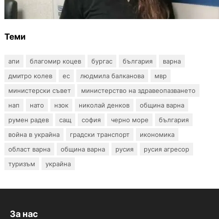
карта за сигнали за проблеми с боклука
Теми
апи
благомир коцев
бургас
българия
варна
дмитро колев
ес
людмила балканова
мвр
министерски съвет
министерство на здравеопазването
нап
нато
нзок
николай денков
община варна
румен радев
сащ
софия
черно море
българия
война в украйна
градски транспорт
икономика
област варна
община варна
русия
русия агресор
туризъм
украйна
За нас