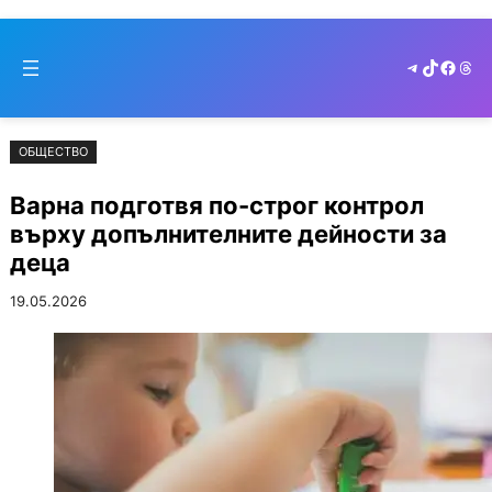
Към
Skip
съдържанието
to
Telegram
TikTok
Faceb
Thr
cont
ОБЩЕСТВО
Варна подготвя по-строг контрол
върху допълнителните дейности за
деца
19.05.2026