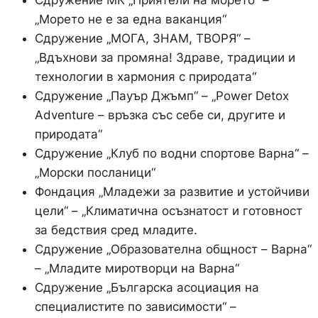
Сдружение МК „Приятели на морето“ –
„Морето не е за една ваканция“
Сдружение „МОГА, ЗНАМ, ТВОРЯ“ –
„Вдъхнови за промяна! Здраве, традиции и
технологии в хармония с природата“
Сдружение „Пауър Джъмп“ – „Power Detox
Adventure – връзка със себе си, другите и
природата“
Сдружение „Клуб по водни спортове Варна“ –
„Морски посланици“
Фондация „Младежи за развитие и устойчиви
цели“ – „Климатична осъзнатост и готовност
за бедствия сред младите.
Сдружение „Образователна общност – Варна“
– „Младите миротворци на Варна“
Сдружение „Българска асоциация на
специалистите по зависимости“ –