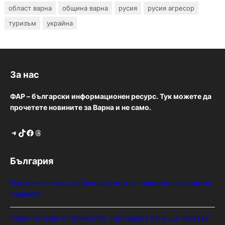
област варна
община варна
русия
русия агресор
туризъм
украйна
За нас
ФАР – български информационен ресурс. Тук можете да
прочетете новините за Варна и не само.
Telegram
TikTok
Facebook
Threads
България
Нов минен ловец за българския флот пристига до края на
годината
Левът изчезва от етикетите: Търговците вече ще показват