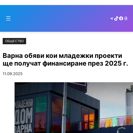
Към
Skip
съдържанието
to
Telegram
TikTok
Faceb
Thr
cont
ОБЩЕСТВО
Варна обяви кои младежки проекти
ще получат финансиране през 2025 г.
11.09.2025