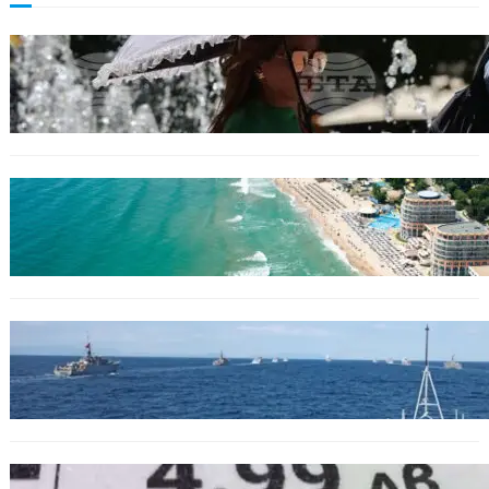
БЕЗ КАТЕГОРИЯ
Жега до 37°: НИМХ обяви оранжев и жълт
код за опасно време.
ИКОНОМИКА
Интерактивна карта показва всички водни
бази по Черноморието
БЪЛГАРИЯ
Нов минен ловец за българския флот
пристига до края на годината
БЪЛГАРИЯ