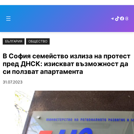
Към
Skip
съдържанието
to
Telegram
TikTok
Faceb
Thr
cont
БЪЛГАРИЯ
ОБЩЕСТВО
В София семейство излиза на протест
пред ДНСК: изискват възможност да
си ползват апартамента
31.07.2023