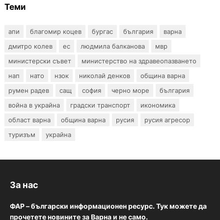
Теми
апи
благомир коцев
бургас
българия
варна
дмитро колев
ес
людмила балканова
мвр
министерски съвет
министерство на здравеопазването
нап
нато
нзок
николай денков
община варна
румен радев
сащ
софия
черно море
българия
война в украйна
градски транспорт
икономика
област варна
община варна
русия
русия агресор
туризъм
украйна
За нас
ФАР – български информационен ресурс. Тук можете да
прочетете новините за Варна и не само.