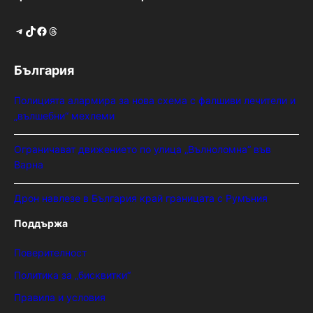
Telegram
TikTok
Facebook
Threads
България
Полицията алармира за нова схема с фалшиви лечители и
„вълшебни“ мехлеми
Ограничават движението по улица „Вълноломна“ във
Варна
Дрон навлезе в България край границата с Румъния
Поддържа
Поверителност
Политика за „бисквитки“
Правила и условия