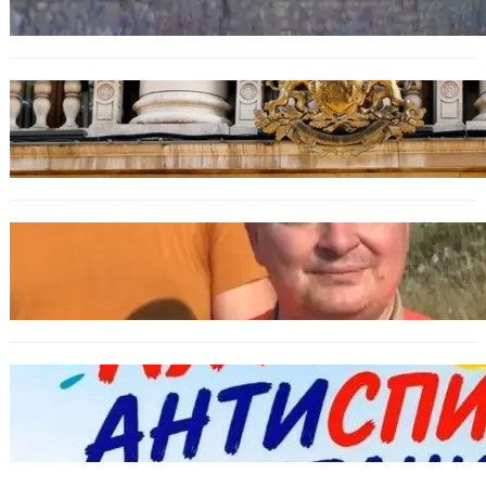
БЪЛГАРИЯ
Дрон навлезе в България край границата с
Румъния
БЪЛГАРИЯ
МЗХ: Ловните билети ще могат да се
издават онлайн
БЪЛГАРИЯ
Варна предлага безплатни и анонимни
тестове за ХИВ и други инфекции през
август