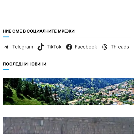
НИЕ СМЕ В СОЦИАЛНИТЕ МРЕЖИ
Telegram
TikTok
Facebook
Threads
ПОСЛЕДНИ НОВИНИ
БЪЛГАРИЯ
Полицията алармира за нова схема с
фалшиви лечители и „вълшебни“ мехлеми
БЪЛГАРИЯ
Ограничават движението по улица
„Вълноломна“ във Варна