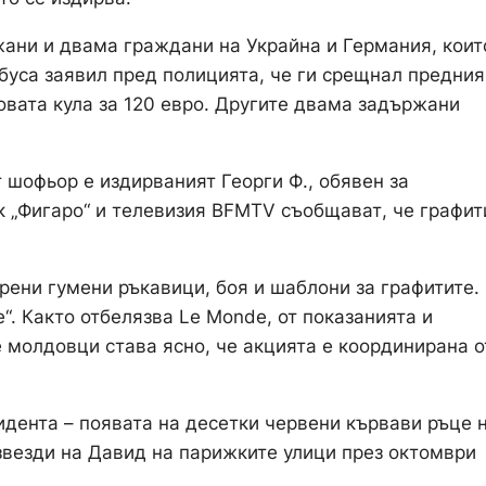
жани и двама граждани на Украйна и Германия, коит
буса заявил пред полицията, че ги срещнал предния
овата кула за 120 евро. Другите двама задържани
 шофьор е издирваният Георги Ф., обявен за
ик „Фигаро“ и телевизия BFMTV съобщават, че графит
ени гумени ръкавици, боя и шаблони за графитите.
“. Както отбелязва Le Monde, от показанията и
 молдовци става ясно, че акцията е координирана о
идента – появата на десетки червени кървави ръце 
 звезди на Давид на парижките улици през октомври