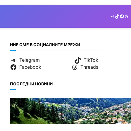
Telegram
TikTok
Face
Th
НИЕ СМЕ В СОЦИАЛНИТЕ МРЕЖИ
Telegram
TikTok
Facebook
Threads
ПОСЛЕДНИ НОВИНИ
БЪЛГАРИЯ
Полицията алармира за
нова схема с фалшиви
лечители и „вълшебни“
мехлеми