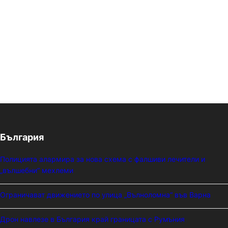
България
Полицията алармира за нова схема с фалшиви лечители и
„вълшебни“ мехлеми
Ограничават движението по улица „Вълноломна“ във Варна
Дрон навлезе в България край границата с Румъния