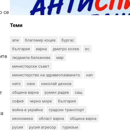
и анонимни тестове за ХИВ
и други инфекции през
о се
август
Теми
апи
благомир коцев
бургас
българия
варна
дмитро колев
ес
ите
людмила балканова
мвр
министерски съвет
министерство на здравеопазването
нап
нато
нзок
николай денков
т
община варна
румен радев
сащ
софия
черно море
българия
война в украйна
градски транспорт
на
икономика
област варна
община варна
русия
русия агресор
туризъм