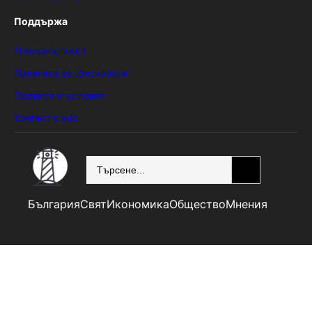
Поддържа
Поверителност
Политика за „бисквитки“
Правила и условия
Контакт с нас
SEARCH
България
Свят
Икономика
Общество
Мнения