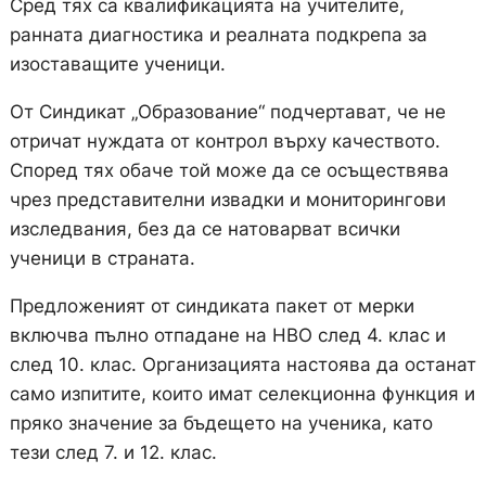
Сред тях са квалификацията на учителите,
ранната диагностика и реалната подкрепа за
изоставащите ученици.
От Синдикат „Образование“ подчертават, че не
отричат нуждата от контрол върху качеството.
Според тях обаче той може да се осъществява
чрез представителни извадки и мониторингови
изследвания, без да се натоварват всички
ученици в страната.
Предложеният от синдиката пакет от мерки
включва пълно отпадане на НВО след 4. клас и
след 10. клас. Организацията настоява да останат
само изпитите, които имат селекционна функция и
пряко значение за бъдещето на ученика, като
тези след 7. и 12. клас.