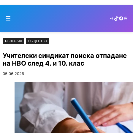
Към
Skip
съдържанието
to
Telegram
TikTok
Faceb
Thr
cont
БЪЛГАРИЯ
ОБЩЕСТВО
Учителски синдикат поиска отпадане
на НВО след 4. и 10. клас
05.06.2026