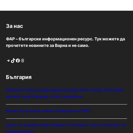
За нас
ФАР – български информационен ресурс. Тук можете да
прочетете новините за Варна и не само.
Telegram
TikTok
Facebook
Threads
България
Ефтимов: Няма преднамерени действия срещу България,
дронът край Кардам е бил примамка
Варна посрещна новите офицери на ВМС
Дрон се взриви край Кардам: България търси отговори за
произхода му