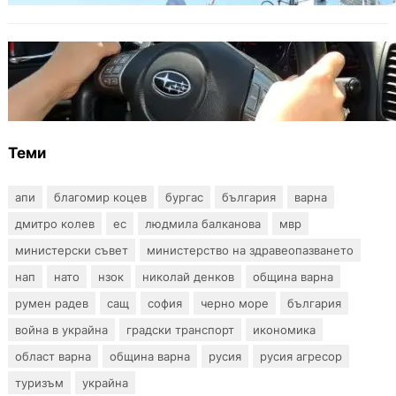
ОБЩЕСТВО
Възможни ограничения за Waze в Европа
след решение на Съда на ЕС
Теми
апи
благомир коцев
бургас
българия
варна
дмитро колев
ес
людмила балканова
мвр
министерски съвет
министерство на здравеопазването
нап
нато
нзок
николай денков
община варна
румен радев
сащ
софия
черно море
българия
война в украйна
градски транспорт
икономика
област варна
община варна
русия
русия агресор
туризъм
украйна