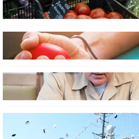
Пазарът се раздвижи: зеленчуци и основни
храни сменят цените си
ОБЩЕСТВО
Варна има спешна нужда от кръводарители
с кръвна група 0+
БЪЛГАРИЯ
Ефтимов: Няма преднамерени действия
срещу България, дронът край Кардам е бил
примамка
БЪЛГАРИЯ
Варна посрещна новите офицери на ВМС