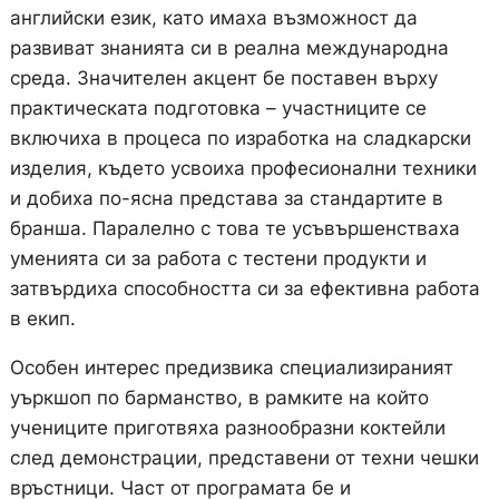
английски език, като имаха възможност да
развиват знанията си в реална международна
среда. Значителен акцент бе поставен върху
практическата подготовка – участниците се
включиха в процеса по изработка на сладкарски
изделия, където усвоиха професионални техники
и добиха по-ясна представа за стандартите в
бранша. Паралелно с това те усъвършенстваха
уменията си за работа с тестени продукти и
затвърдиха способността си за ефективна работа
в екип.
Особен интерес предизвика специализираният
уъркшоп по барманство, в рамките на който
учениците приготвяха разнообразни коктейли
след демонстрации, представени от техни чешки
връстници. Част от програмата бе и