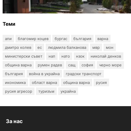
събаряне на сгради в местността „Баба
Алино“
Теми
апи
благомир коцев
бургас
българия
варна
дмитро колев
ес
людмила балканова
мвр
мон
министерски съвет
нап
нато
нзок
николай денков
община варна
румен радев
сащ
софия
черно море
българия
война в украйна
градски транспорт
икономика
област варна
община варна
русия
русия агресор
туризъм
украйна
За нас