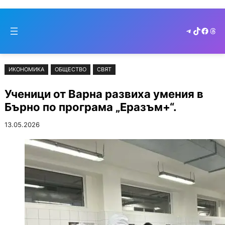
Към
Skip
съдържанието
to
Telegram
TikTok
Faceb
Thr
cont
ИКОНОМИКА
ОБЩЕСТВО
СВЯТ
Ученици от Варна развиха умения в
Бърно по програма „Еразъм+“.
13.05.2026