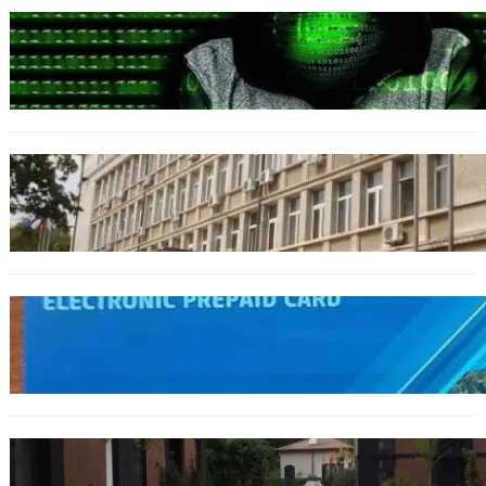
БЪЛГАРИЯ
Разкриха дългогодишен пробив в
държавни информационни системи
ОБЩЕСТВО
Домашният арест на шофьора, обвинен за
смъртта на моторист, остава в сила
ОБЩЕСТВО
Предплатените карти за градския
транспорт във Варна отново влизат в
употреба
БЪЛГАРИЯ
12 съдебни дела оспорват заповедите за