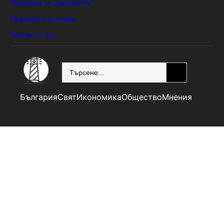
Политика за „бисквитки“
Правила и условия
Контакт с нас
SEARCH
България
Свят
Икономика
Общество
Мнения