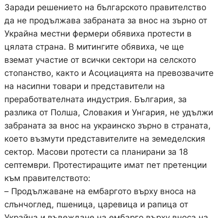
Заради решението на българското правителство
да не продължава забраната за внос на зърно от
Украйна местни фермери обявиха протести в
цялата страна. В митингите обявиха, че ще
вземат участие от всички сектори на селското
стопанство, както и Асоциацията на превозвачите
на насипни товари и представители на
преработвателната индустрия. България, за
разлика от Полша, Словакия и Унгария, не удължи
забраната за внос на украинско зърно в страната,
което възмути представителите на земеделския
сектор. Масови протести са планирани за 18
септември. Протестиращите имат пет претенции
към правителството:
– Продължаване на ембаргото върху вноса на
слънчоглед, пшеница, царевица и рапица от
Украйна и въвеждане на ембарго върху вноса на