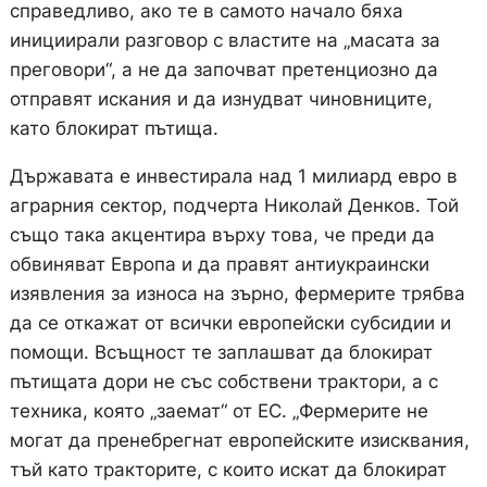
справедливо, ако те в самото начало бяха
инициирали разговор с властите на „масата за
преговори“, а не да започват претенциозно да
отправят искания и да изнудват чиновниците,
като блокират пътища.
Държавата е инвестирала над 1 милиард евро в
аграрния сектор, подчерта Николай Денков. Той
също така акцентира върху това, че преди да
обвиняват Европа и да правят антиукраински
изявления за износа на зърно, фермерите трябва
да се откажат от всички европейски субсидии и
помощи. Всъщност те заплашват да блокират
пътищата дори не със собствени трактори, а с
техника, която „заемат“ от ЕС. „Фермерите не
могат да пренебрегнат европейските изисквания,
тъй като тракторите, с които искат да блокират