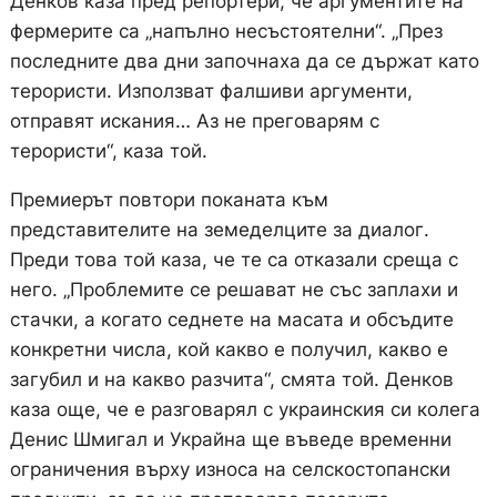
Денков каза пред репортери, че аргументите на
фермерите са „напълно несъстоятелни“. „През
последните два дни започнаха да се държат като
терористи. Използват фалшиви аргументи,
отправят искания… Аз не преговарям с
терористи“, каза той.
Премиерът повтори поканата към
представителите на земеделците за диалог.
Преди това той каза, че те са отказали среща с
него. „Проблемите се решават не със заплахи и
стачки, а когато седнете на масата и обсъдите
конкретни числа, кой какво е получил, какво е
загубил и на какво разчита“, смята той. Денков
каза още, че е разговарял с украинския си колега
Денис Шмигал и Украйна ще въведе временни
ограничения върху износа на селскостопански