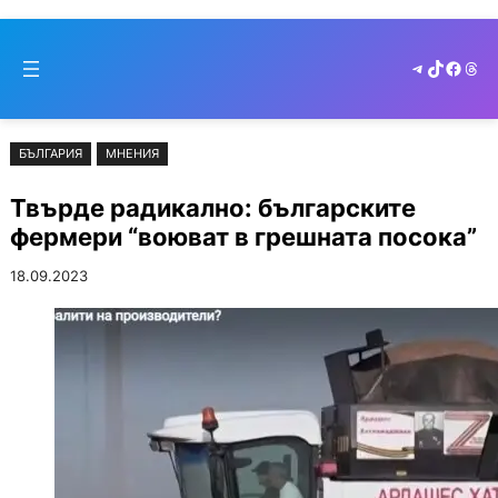
Към
Skip
съдържанието
to
Telegram
TikTok
Faceb
Thr
cont
БЪЛГАРИЯ
МНЕНИЯ
Твърде радикално: българските
фермери “воюват в грешната посока”
18.09.2023