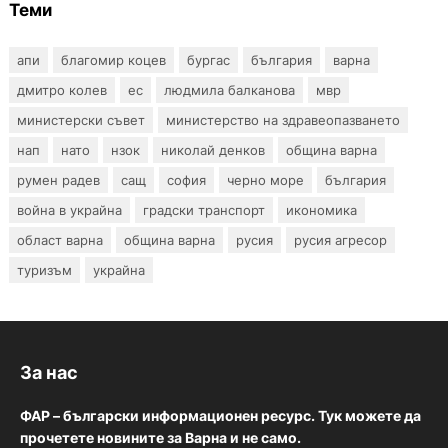
Теми
апи
благомир коцев
бургас
българия
варна
дмитро колев
ес
людмила балканова
мвр
министерски съвет
министерство на здравеопазването
нап
нато
нзок
николай денков
община варна
румен радев
сащ
софия
черно море
българия
война в украйна
градски транспорт
икономика
област варна
община варна
русия
русия агресор
туризъм
украйна
За нас
ФАР – български информационен ресурс. Тук можете да
прочетете новините за Варна и не само.