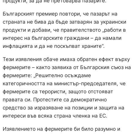
продукти, за да не претоварва пазарите.
Българският премиер повтори, че пазарът на
страната не бива да бъде затварян за украински
продукти и добави, че правителството „работи в
интерес на българските граждани – да намали
инфлацията и да не поскъпват храните“.
Тези изявления обаче имаха обратен ефект върху
фермерите – както заявиха от Българския съюз на
фермерите: „Решително осъждаме
категоричността на министър-председателя, че
фермерите са терористи, защото отстояват
правата си. Протестите са демократично
средство за изразяване на позиции и защита на
интереси във всяка страна членка на ЕС.
Изявлението на фермерите би било разумно и