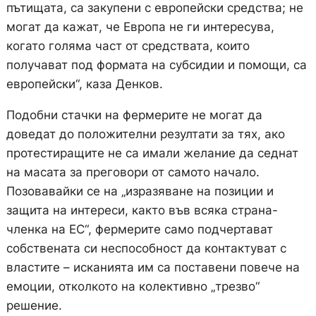
пътищата, са закупени с европейски средства; не
могат да кажат, че Европа не ги интересува,
когато голяма част от средствата, които
получават под формата на субсидии и помощи, са
европейски“, каза Денков.
Подобни стачки на фермерите не могат да
доведат до положителни резултати за тях, ако
протестиращите не са имали желание да седнат
на масата за преговори от самото начало.
Позовавайки се на „изразяване на позиции и
защита на интереси, както във всяка страна-
членка на ЕС“, фермерите само подчертават
собствената си неспособност да контактуват с
властите – исканията им са поставени повече на
емоции, отколкото на колективно „трезво“
решение.