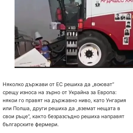
Няколко държави от ЕС решиха да „воюват“
срещу износа на зърно от Украйна за Европа:
някои го правят на държавно ниво, като Унгария
или Полша, други решиха да „вземат нещата в
свои ръце“, както безразсъдно решиха направят
българските фермери.