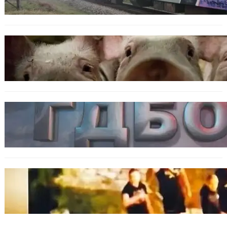
БЪЛГАРИЯ
БАБХ регистрира огнище на африканска
чума по свинете в стопанство край Варна
БЪЛГАРИЯ
Наркобарон с мрежа от 14 нелегални
лаборатории е задържан у нас
ОБЩЕСТВО
Скандалът в Банско: Имало ли е
провокация от италианските младежи
преди нацистките нападки?