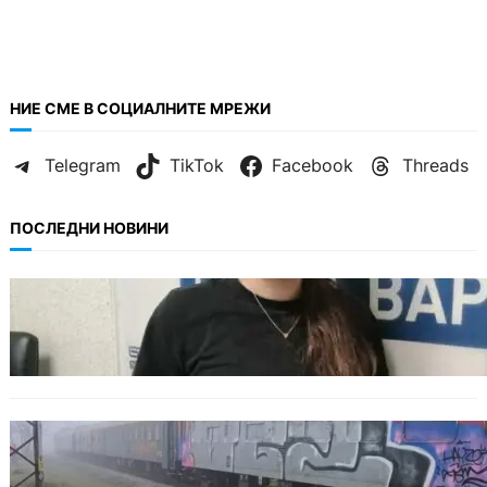
НИЕ СМЕ В СОЦИАЛНИТЕ МРЕЖИ
Telegram
TikTok
Facebook
Threads
ПОСЛЕДНИ НОВИНИ
ОБЩЕСТВО
Варненска ученичка създаде интерактивна
карта за сигнали за проблеми с боклука
ОБЩЕСТВО
Бързият влак София – Варна блъсна и уби
жена край гара Бутово