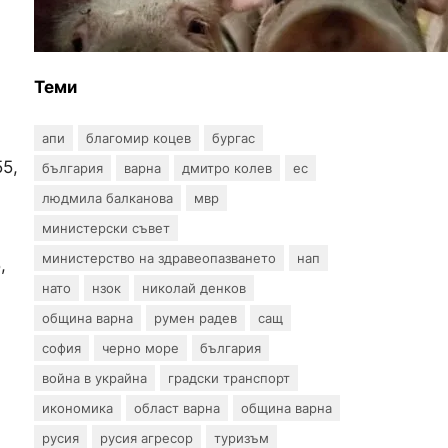
на африканска чума по
свинете в стопанство край
Варна
Теми
апи
благомир коцев
бургас
55,
българия
варна
дмитро колев
ес
людмила балканова
мвр
министерски съвет
министерство на здравеопазването
нап
,
нато
нзок
николай денков
община варна
румен радев
сащ
софия
черно море
българия
война в украйна
градски транспорт
икономика
област варна
община варна
русия
русия агресор
туризъм