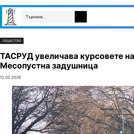
Към
Skip
Search
съдържанието
to
България
Свят
Икономика
cont
ОБЩЕСТВО
ТАСРУД увеличава курсовете на
Месопустна задушница
12.02.2026