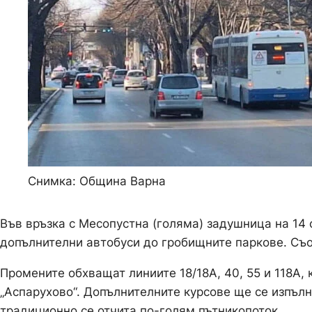
Снимка: Община Варна
Във връзка с Месопустна (голяма) задушница на 14 
допълнителни автобуси до гробищните паркове. Съ
Промените обхващат линиите 18/18А, 40, 55 и 118А, 
„Аспарухово“. Допълнителните курсове ще се изпълня
традиционно се отчита по-голям пътникопоток.