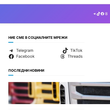
Telegram
TikTok
Face
Th
НИЕ СМЕ В СОЦИАЛНИТЕ МРЕЖИ
Telegram
TikTok
Facebook
Threads
ПОСЛЕДНИ НОВИНИ
БЪЛГАРИЯ
Нови ограничения за
камионите над 12 тона по
ключови пътища през
август