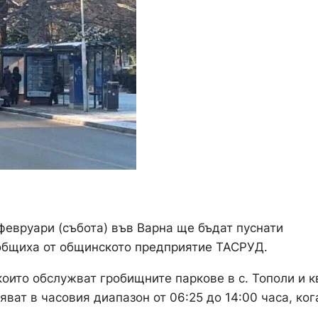
февруари (събота) във Варна ще бъдат пуснати
общиха от общинското предприятие ТАСРУД.
които обслужват гробищните паркове в с. Тополи и к
ват в часовия диапазон от 06:25 до 14:00 часа, ког