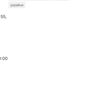
украйна
:55,
0:00
а