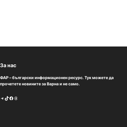
За нас
ФАР – български информационен ресурс. Тук можете да
прочетете новините за Варна и не само.
Telegram
TikTok
Facebook
Threads