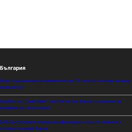
България
Нови ограничения за камионите над 12 тона по ключови пътища
през август
Корабът на „Грийнпийс“ пристигна във Варна с кампания за
опазване на Черно море
БАБХ регистрира огнище на африканска чума по свинете в
стопанство край Варна