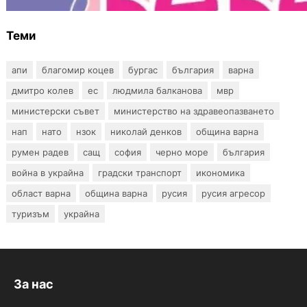
Теми
апи
благомир коцев
бургас
българия
варна
дмитро колев
ес
людмила балканова
мвр
министерски съвет
министерство на здравеопазването
нап
нато
нзок
николай денков
община варна
румен радев
сащ
софия
черно море
българия
война в украйна
градски транспорт
икономика
област варна
община варна
русия
русия агресор
туризъм
украйна
За нас