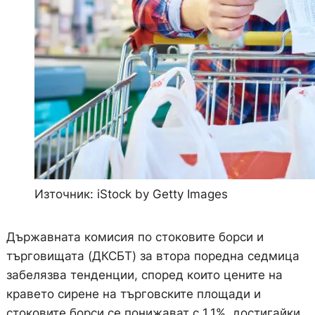
Източник: iStock by Getty Images
Държавната комисия по стоковите борси и
търговищата (ДКСБТ) за втора поредна седмица
забелязва тенденции, според които цените на
кравето сирене на търговските площади и
стоковите борси се понижават с 1,1%, достигайки