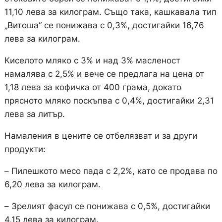
11,10 лева за килограм. Също така, кашкавала тип
„Витоша“ се понижава с 0,3%, достигайки 16,76
лева за килограм.
Киселото мляко с 3% и над 3% масленост
намалява с 2,5% и вече се предлага на цена от
1,18 лева за кофичка от 400 грама, докато
прясното мляко поскъпва с 0,4%, достигайки 2,31
лева за литър.
Намаления в цените се отбелязват и за други
продукти:
– Пилешкото месо пада с 2,2%, като се продава по
6,20 лева за килограм.
– Зрелият фасул се понижава с 0,5%, достигайки
4,15 лева за килограм.