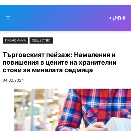
Към
Skip
съдържанието
to
Telegram
TikTok
Faceb
Thr
cont
ИКОНОМИКА
ОБЩЕСТВО
Търговският пейзаж: Намаления и
повишения в цените на хранителни
стоки за миналата седмица
04.02.2024