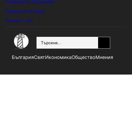
Политика за „бисквитки“
Правила и условия
Контакт с нас
SEARCH
България
Свят
Икономика
Общество
Мнения