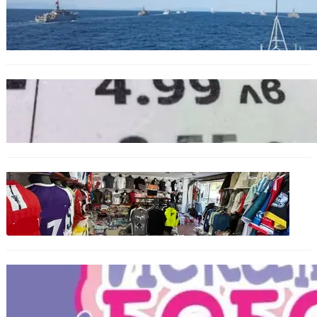
Нов минен ловец за българския флот
пристига до края на годината
БЪЛГАРИЯ
Левът изчезва от етикетите: Търговците
вече ще показват цените само в евро
БЪЛГАРИЯ
Иззеха фалшиви стоки за близо 650 000
евро при акция във Варна и „Златни
пясъци“
БЪЛГАРИЯ
Инвитро подкрепата под въпрос? „Искам
бебе“ се обяви срещу прехвърлянето на
Центъра към НЗОК