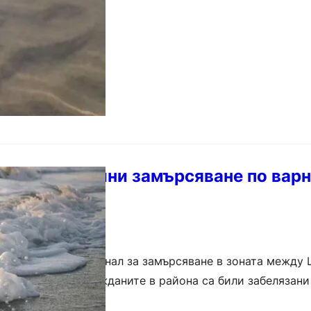
ивник причини замърсяване по вар
Варна провери сигнал за замърсяване в зоната между 
ормацията на гражданите в района са били забелязан
хартия, превръзки и следи…