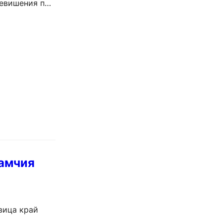
ревишения при
Камчия
вица край