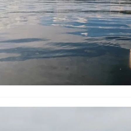
Екипи на Басейнова
към Изпълнителната 
след сигнал за умря
МОСВ отчита:
след изтегля