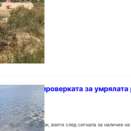
ъровия канал. Сигналът е…
ултатите от проверката за умрялата
езеро
иза на водните проби, взети след сигнала за наличие н