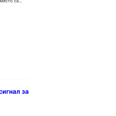
 място са
сигнал за