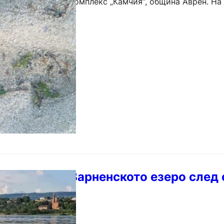
ика“ в курортен комплекс „Камчия“, община Аврен. На
В – Варна, Басейнова…
ха проби от Варненското езеро след 