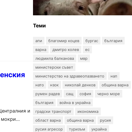
африканска чума по свинете в
стопанство край Варна
Теми
апи
благомир коцев
бургас
българия
варна
дмитро колев
ес
людмила балканова
мвр
министерски съвет
ненския
министерство на здравеопазването
нап
нато
нзок
николай денков
община варна
румен радев
сащ
софия
черно море
българия
война в украйна
Централния и
градски транспорт
икономика
и мокри
област варна
община варна
русия
русия агресор
туризъм
украйна