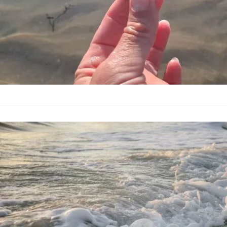
Запушен прел
бряг
България
–
13.07.2026
Екоинспекцията във 
Южния плаж. По инф
кърпички, тоалетна 