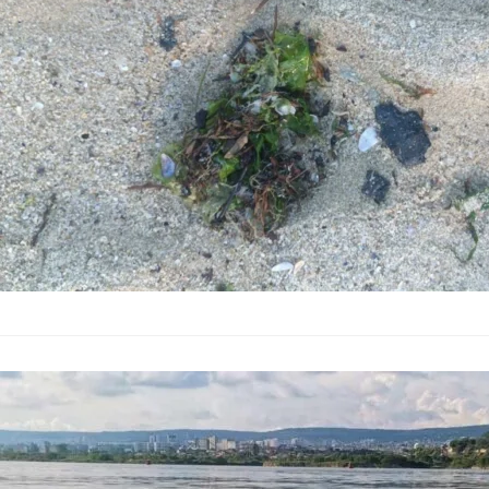
морски плаж „Романт
били екипи на РИОС
Експерти взе
замърсяване
България
–
14.06.2026