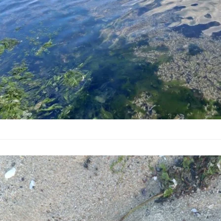
във Варненското езе
показателите азот 
Проверяват н
България
–
20.06.2026
Експерти провериха 