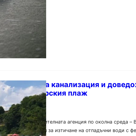
ки запушиха канализация и доведо
 край Офицерския плаж
атория към Изпълнителната агенция по околна среда –
оверка след сигнал за изтичане на отпадъчни води с ф