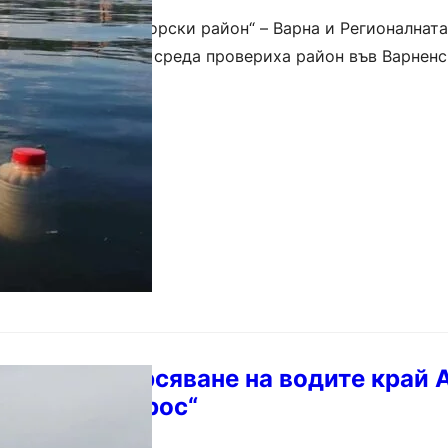
 дирекция „Черноморски район“ – Варна и Регионалнат
агенция по околна среда провериха район във Варненс
ла риба. Сигналът е подаден…
 Няма замърсяване на водите край 
нето на „Кайрос“