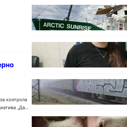
БЪЛГАРИЯ
Корабът на „Грийнпийс“
пристигна във Варна с
кампания за опазване на
Черно море
ОБЩЕСТВО
Варненска ученичка създаде
интерактивна карта за сигнали
за проблеми с боклука
ерно
ОБЩЕСТВО
Бързият влак София – Варна
блъсна и уби жена край гара
Бутово
за контрола
циатива „Да
БЪЛГАРИЯ
БАБХ регистрира огнище на