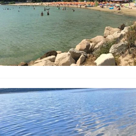
съдържание към Шок
Излязоха рез
Варненското 
България
–
23.06.2026
Резултатите от анал