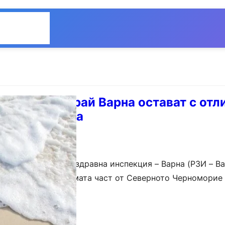
Общество
Мнения
о плажове край Варна остават с отл
морската вода
 на Регионалната здравна инспекция – Варна (РЗИ – Ва
та вода по по-голямата част от Северното Черноморие
вания за качество. Към момента няма…