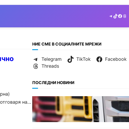
Telegram
TikTok
Face
Th
НИЕ СМЕ В СОЦИАЛНИТЕ МРЕЖИ
ично
Telegram
TikTok
Facebook
Threads
ПОСЛЕДНИ НОВИНИ
рна)
БЪЛГАРИЯ
 отговаря на
Нови ограничения за
камионите над 12 тона по
ключови пътища през август