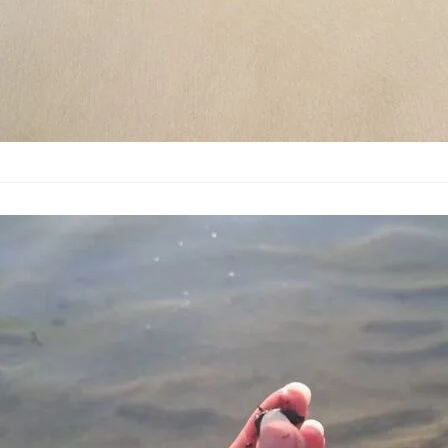
Сателитни да
море
България
–
15.07.2026
Сигналите за мазут
върху замърсяванет
запазим Корал“ петн