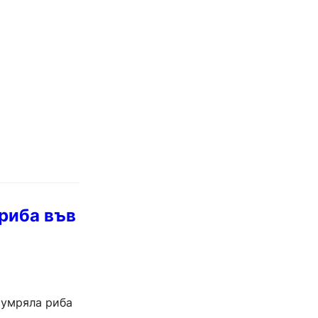
 риба във
а умряла риба