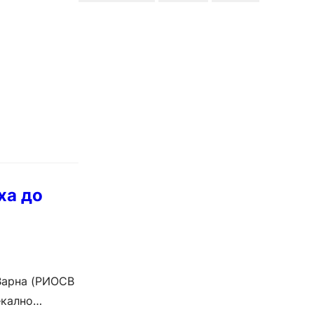
ха до
 Варна (РИОСВ
екално