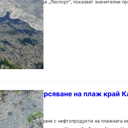
ро край пристанище „Леспорт“, показват значителни п
амониев и общ фосфор….
ефтено замърсяване на плаж край 
сигнал за замърсяване с нефтопродукти на плажната и