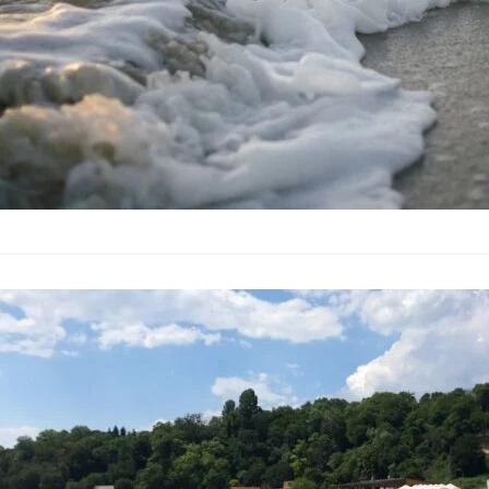
Мокри кърпич
замърсяване
България
–
07.07.2026
Регионалната лабор
– Варна) извърши пр