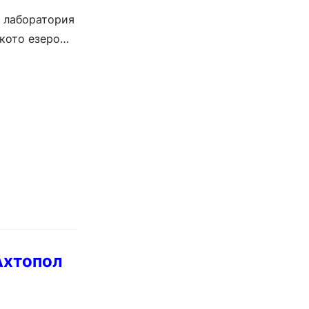
а лаборатория
кото езеро
Ахтопол