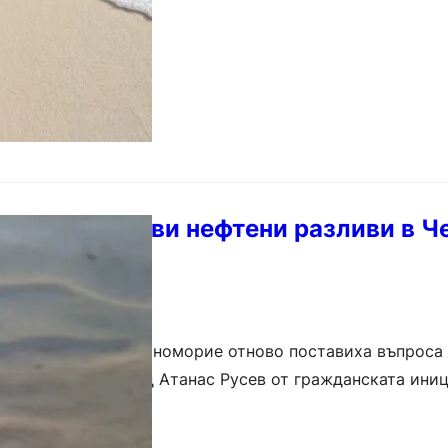
нни сочат нови нефтени разливи в Ч
 по българското Черноморие отново поставиха въпроса 
о в морето. Според Атанас Русев от гражданската ини
ата по брега не са от…