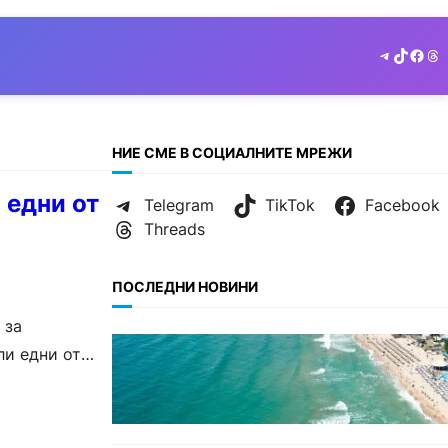
Telegram
TikTok
Face
Th
НИЕ СМЕ В СОЦИАЛНИТЕ МРЕЖИ
 едни от
Telegram
TikTok
Facebook
Threads
ПОСЛЕДНИ НОВИНИ
 за
ИКОНОМИКА
ли едни от
Интерактивна карта показва
всички водни бази по
Черноморието