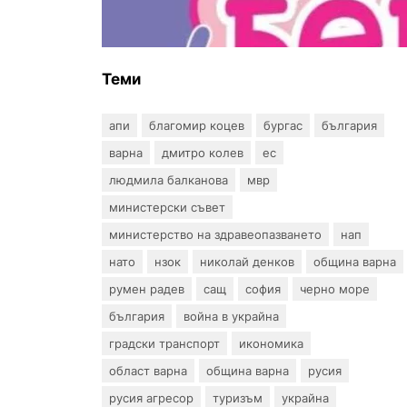
въпрос? „Искам бебе“ се обяви
срещу прехвърлянето на
Центъра към НЗОК
Теми
апи
благомир коцев
бургас
българия
варна
дмитро колев
ес
людмила балканова
мвр
министерски съвет
министерство на здравеопазването
нап
нато
нзок
николай денков
община варна
румен радев
сащ
софия
черно море
българия
война в украйна
градски транспорт
икономика
област варна
община варна
русия
русия агресор
туризъм
украйна