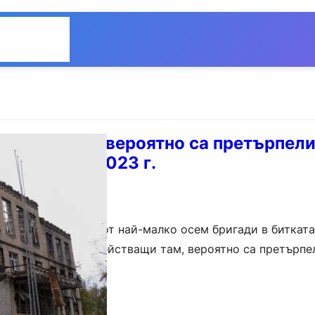
Общество
Мнения
уските сили вероятно са претърпели
агуби през 2023 г.
зпределила части от най-малко осем бригади в битката
иивка и силите, действащи там, вероятно са претърпе
в Русия през 2023…