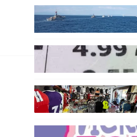
БЪЛГАРИЯ
Нов минен ловец за
българския флот пристига до
края на годината
БЪЛГАРИЯ
Левът изчезва от етикетите:
Търговците вече ще показват
цените само в евро
БЪЛГАРИЯ
Иззеха фалшиви стоки за близо
650 000 евро при акция във
Варна и „Златни пясъци“
БЪЛГАРИЯ
Инвитро подкрепата под