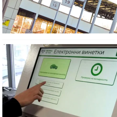
Вдигат тарифите за винетки и тол
такси – ето кога