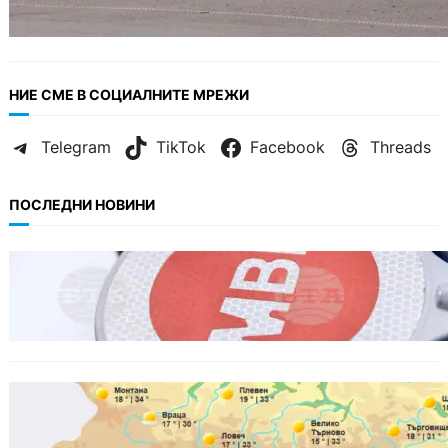
НИЕ СМЕ В СОЦИАЛНИТЕ МРЕЖИ
Telegram
TikTok
Facebook
Threads
ПОСЛЕДНИ НОВИНИ
БЕЗ КАТЕГОРИЯ
Нови лаборатории в Пловдив и Бургас ще
ускорят изследването на кръвни проби на
шофьори.
БЪЛГАРИЯ
Горещ старт на седмицата: до 35° и
спокойно море