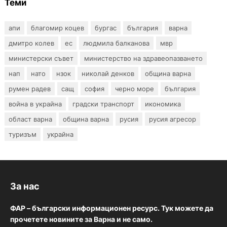
Теми
апи
благомир коцев
бургас
българия
варна
дмитро колев
ес
людмила балканова
мвр
министерски съвет
министерство на здравеопазването
нап
нато
нзок
николай денков
община варна
румен радев
сащ
софия
черно море
българия
война в украйна
градски транспорт
икономика
област варна
община варна
русия
русия агресор
туризъм
украйна
За нас
ФАР – български информационен ресурс. Тук можете да
прочетете новините за Варна и не само.