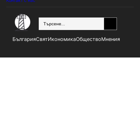
Контакт с нас
SEARCH
България
Свят
Икономика
Общество
Мнения