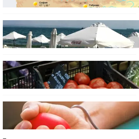
БЪЛГАРИЯ
Хотелиер: Цените по Черноморието са се
увеличили с до 30%, туристите са по-малко
ИКОНОМИКА
Пазарът се раздвижи: зеленчуци и основни
храни сменят цените си
ОБЩЕСТВО
Варна има спешна нужда от кръводарители
с кръвна група 0+