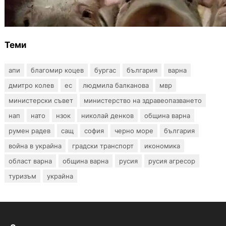
чума по свинете в стопанство край Варна
Теми
апи
благомир коцев
бургас
българия
варна
дмитро колев
ес
людмила балканова
мвр
министерски съвет
министерство на здравеопазването
нап
нато
нзок
николай денков
община варна
румен радев
сащ
софия
черно море
българия
война в украйна
градски транспорт
икономика
област варна
община варна
русия
русия агресор
туризъм
украйна