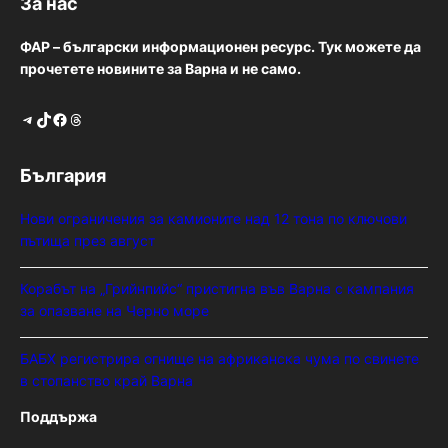
За нас
ФАР – български информационен ресурс. Тук можете да
прочетете новините за Варна и не само.
Telegram
TikTok
Facebook
Threads
България
Нови ограничения за камионите над 12 тона по ключови
пътища през август
Корабът на „Грийнпийс“ пристигна във Варна с кампания
за опазване на Черно море
БАБХ регистрира огнище на африканска чума по свинете
в стопанство край Варна
Поддържа