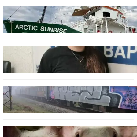
БЪЛГАРИЯ
Корабът на „Грийнпийс“ пристигна във
Варна с кампания за опазване на Черно
море
ОБЩЕСТВО
Варненска ученичка създаде интерактивна
карта за сигнали за проблеми с боклука
ОБЩЕСТВО
Бързият влак София – Варна блъсна и уби
жена край гара Бутово
БЪЛГАРИЯ
БАБХ регистрира огнище на африканска