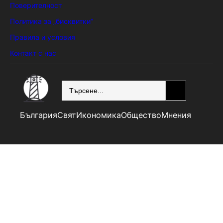
Поверителност
Политика за „бисквитки“
Правила и условия
Контакт с нас
SEARCH
България
Свят
Икономика
Общество
Мнения