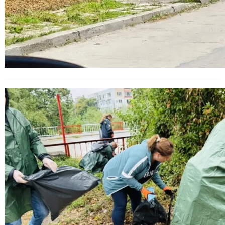
Стани част от „Да изчистим
България заедно“ – Варна се
включва на 20 септември