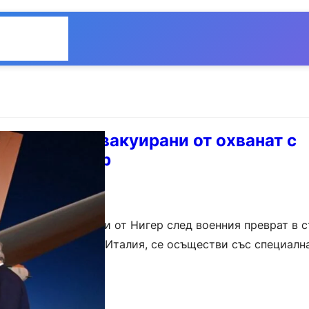
Общество
Мнения
гари бяха евакуирани от охванат с
врат в Нигер
спешно евакуирани от Нигер след военния преврат в с
т, организиран от Италия, се осъществи със специалн
тниците. На борда на…