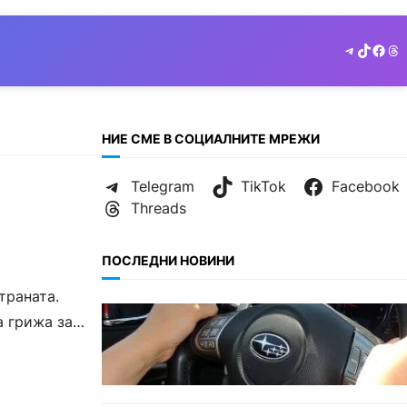
Telegram
TikTok
Face
Th
НИЕ СМЕ В СОЦИАЛНИТЕ МРЕЖИ
Telegram
TikTok
Facebook
Threads
ПОСЛЕДНИ НОВИНИ
траната.
БЕЗ КАТЕГОРИЯ
а грижа за
Възможни ограничения за
Waze в Европа след решение
на Съда на ЕС.