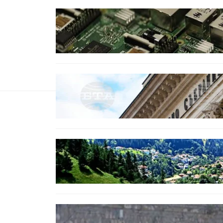
ИКОНОМИКА
Кои българи се осигуряват на
новия таван от 2300 евро.
БЕЗ КАТЕГОРИЯ
Дрон се взриви край Кардам:
България търси отговори за
произхода му.
БЪЛГАРИЯ
Полицията алармира за нова
схема с фалшиви лечители и
„вълшебни“ мехлеми
БЪЛГАРИЯ
Ограничават движението по