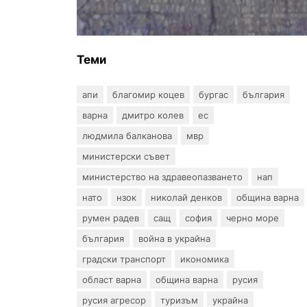
улица „Вълноломна“ във Варна
Теми
апи
благомир коцев
бургас
българия
варна
дмитро колев
ес
людмила балканова
мвр
министерски съвет
министерство на здравеопазването
нап
нато
нзок
николай денков
община варна
румен радев
сащ
софия
черно море
българия
война в украйна
градски транспорт
икономика
област варна
община варна
русия
русия агресор
туризъм
украйна