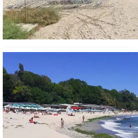
Къпането на „Офицерския плаж“
във Варна временно не е
разрешено