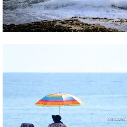
РЗИ – Варна предупреждава: Не се
къпете на Офицерския плаж