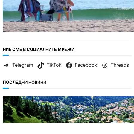
НИЕ СМЕ В СОЦИАЛНИТЕ МРЕЖИ
Telegram
TikTok
Facebook
Threads
ПОСЛЕДНИ НОВИНИ
БЪЛГАРИЯ
Полицията алармира за нова схема с
фалшиви лечители и „вълшебни“ мехлеми