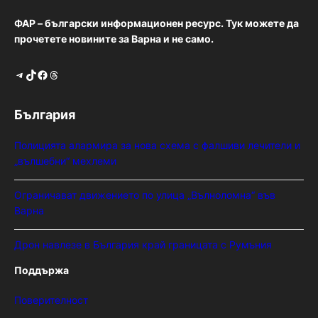
ФАР – български информационен ресурс. Тук можете да
прочетете новините за Варна и не само.
Telegram
TikTok
Facebook
Threads
България
Полицията алармира за нова схема с фалшиви лечители и
„вълшебни“ мехлеми
Ограничават движението по улица „Вълноломна“ във
Варна
Дрон навлезе в България край границата с Румъния
Поддържа
Поверителност