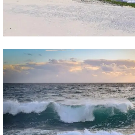
РЗИ – Варна: Повечето плажове са
безопасни за къпане, но има две
изключения