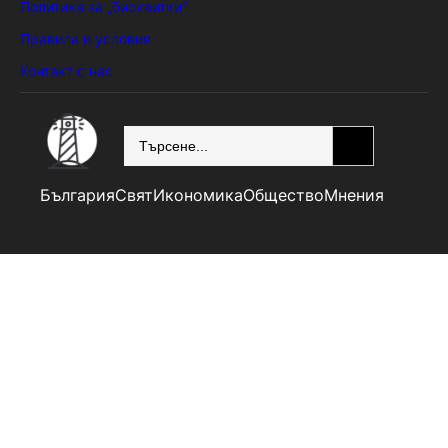
Политика за „бисквитки“
Правила и условия
Контакт с нас
SEARCH
България
Свят
Икономика
Общество
Мнения