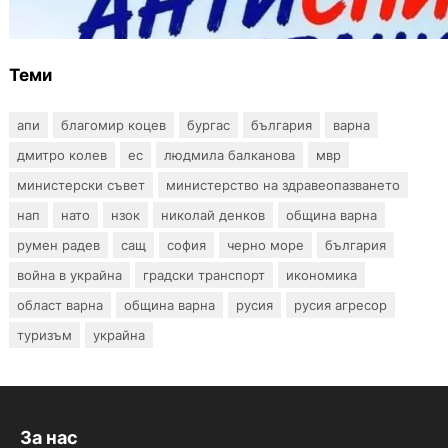
тестове за ХИВ и други инфекции през
август
Теми
апи
благомир коцев
бургас
българия
варна
дмитро колев
ес
людмила балканова
мвр
министерски съвет
министерство на здравеопазването
нап
нато
нзок
николай денков
община варна
румен радев
сащ
софия
черно море
българия
война в украйна
градски транспорт
икономика
област варна
община варна
русия
русия агресор
туризъм
украйна
За нас