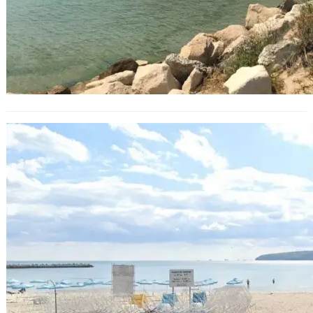
Пробите потвърдиха: водата край
Офицерския плаж вече е
безопасна за къпане