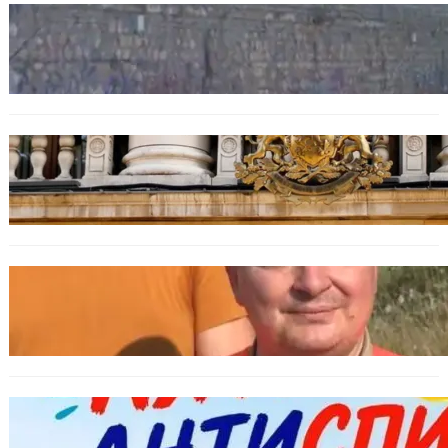
БЪЛГАРИЯ
Ограничават движението по улица
„Вълноломна“ във Варна
БЪЛГАРИЯ
Дрон навлезе в България край границата с
Румъния
БЪЛГАРИЯ
МЗХ: Ловните билети ще могат да се
издават онлайн
БЪЛГАРИЯ
Варна предлага безплатни и анонимни