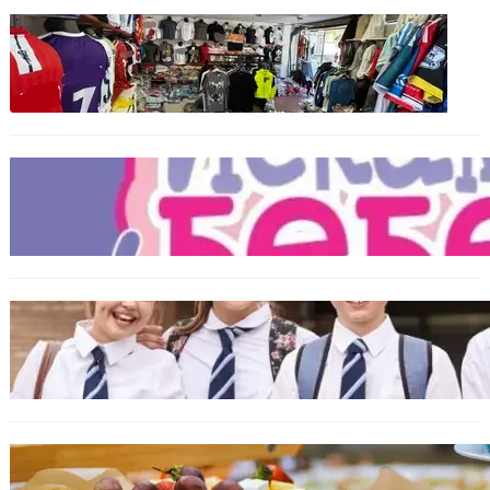
БЪЛГАРИЯ
Иззеха фалшиви стоки за близо 650 000
евро при акция във Варна и „Златни
пясъци“
БЪЛГАРИЯ
Инвитро подкрепата под въпрос? „Искам
бебе“ се обяви срещу прехвърлянето на
Центъра към НЗОК
ИКОНОМИКА
Колко ще струват училищните униформи
във Варна тази година
БЪЛГАРИЯ
От август се променят осигурителните