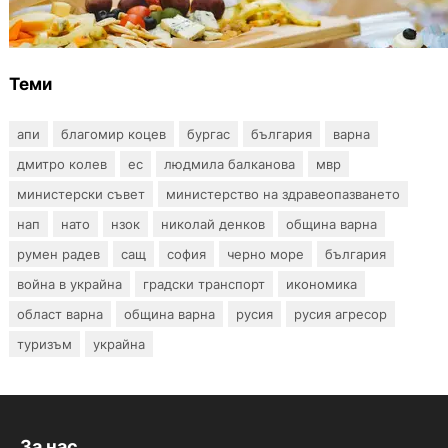
вноски за седем икономически дейности
Теми
апи
благомир коцев
бургас
българия
варна
дмитро колев
ес
людмила балканова
мвр
министерски съвет
министерство на здравеопазването
нап
нато
нзок
николай денков
община варна
румен радев
сащ
софия
черно море
българия
война в украйна
градски транспорт
икономика
област варна
община варна
русия
русия агресор
туризъм
украйна
За нас