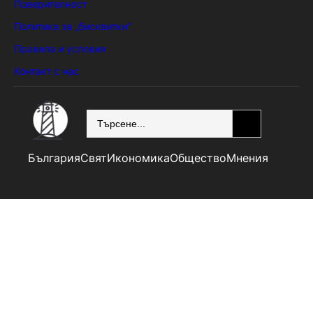
Поверителност
Политика за „бисквитки“
Правила и условия
Контакт с нас
SEARCH
България
Свят
Икономика
Общество
Мнения