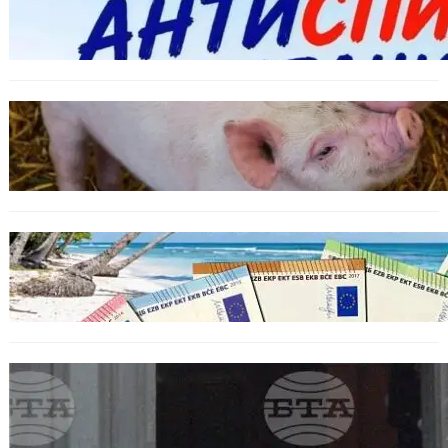
Варна предлага безплатни и анонимни
тестове за ХИВ и други инфекции през
август
ОБЩЕСТВО
Тревога във Варненско: Африканска чума
по свинете е открита край Гроздьово
ИКОНОМИКА
Край на цените в две валути: От 9 август
етикетите ще са само в евро.
БЪЛГАРИЯ
Варна отбелязва 147 години от създаването
на Военноморските сили