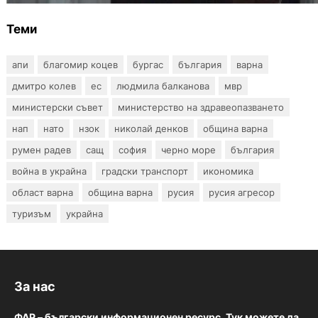
Теми
апи
благомир коцев
бургас
българия
варна
дмитро колев
ес
людмила балканова
мвр
министерски съвет
министерство на здравеопазването
нап
нато
нзок
николай денков
община варна
румен радев
сащ
софия
черно море
българия
война в украйна
градски транспорт
икономика
област варна
община варна
русия
русия агресор
туризъм
украйна
За нас
ФАР – български информационен ресурс. Тук можете да