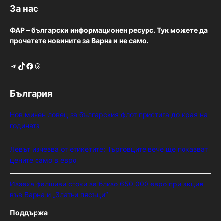
За нас
ФАР – български информационен ресурс. Тук можете да
прочетете новините за Варна и не само.
Telegram
TikTok
Facebook
Threads
България
Нов минен ловец за българския флот пристига до края на
годината
Левът изчезва от етикетите: Търговците вече ще показват
цените само в евро
Иззеха фалшиви стоки за близо 650 000 евро при акция
във Варна и „Златни пясъци“
Поддържа