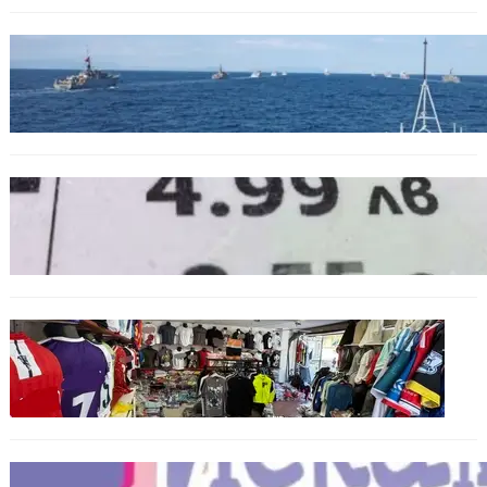
БЪЛГАРИЯ
Нов минен ловец за българския флот
пристига до края на годината
БЪЛГАРИЯ
Левът изчезва от етикетите: Търговците
вече ще показват цените само в евро
БЪЛГАРИЯ
Иззеха фалшиви стоки за близо 650 000
евро при акция във Варна и „Златни
пясъци“
БЪЛГАРИЯ