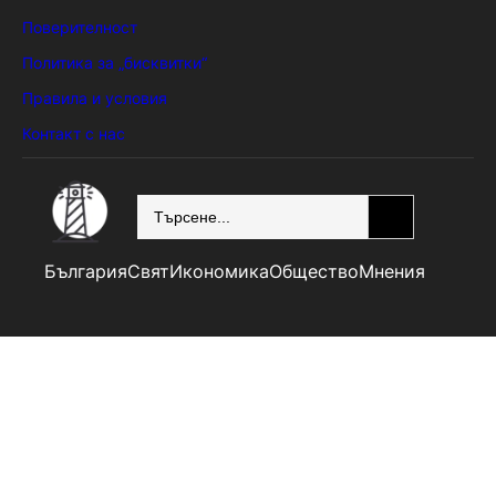
Поверителност
Политика за „бисквитки“
Правила и условия
Контакт с нас
SEARCH
България
Свят
Икономика
Общество
Мнения