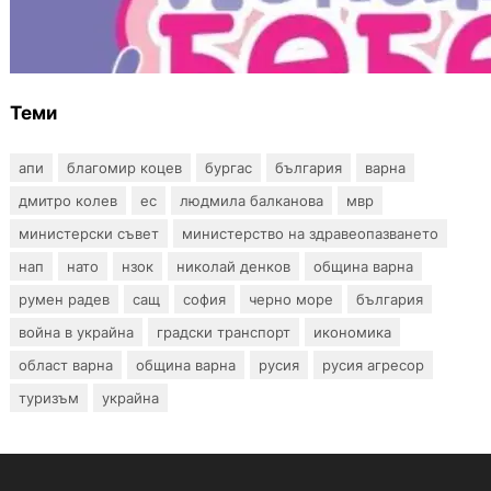
Инвитро подкрепата под въпрос? „Искам
бебе“ се обяви срещу прехвърлянето на
Центъра към НЗОК
Теми
апи
благомир коцев
бургас
българия
варна
дмитро колев
ес
людмила балканова
мвр
министерски съвет
министерство на здравеопазването
нап
нато
нзок
николай денков
община варна
румен радев
сащ
софия
черно море
българия
война в украйна
градски транспорт
икономика
област варна
община варна
русия
русия агресор
туризъм
украйна