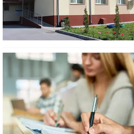
„Ти можеш повече“: Нов проект
във Варна за активиране на
младежите в гражданския живот