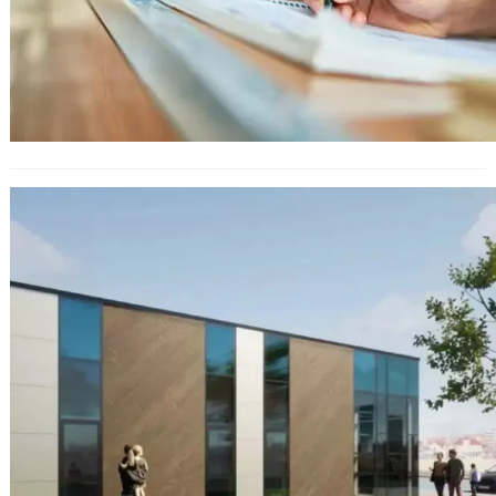
В Асеновград ще се появи
Младежки център благодарение
финансова подкрепа от ЕС