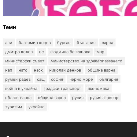
бебе“ се обяви срещу прехвърлянето на
Центъра към НЗОК
Теми
апи
благомир коцев
бургас
българия
варна
дмитро колев
ес
людмила балканова
мвр
министерски съвет
министерство на здравеопазването
нап
нато
нзок
николай денков
община варна
румен радев
сащ
софия
черно море
българия
война в украйна
градски транспорт
икономика
област варна
община варна
русия
русия агресор
туризъм
украйна