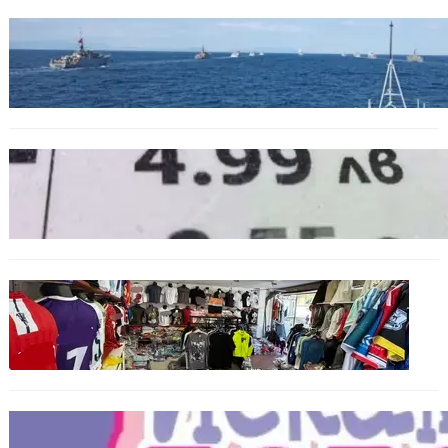
БЪЛГАРИЯ
Нов минен ловец за българския флот
пристига до края на годината
БЪЛГАРИЯ
Левът изчезва от етикетите: Търговците
вече ще показват цените само в евро
БЪЛГАРИЯ
Иззеха фалшиви стоки за близо 650 000
евро при акция във Варна и „Златни
пясъци“
БЪЛГАРИЯ
Инвитро подкрепата под въпрос? „Искам