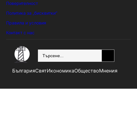
Поверителност
Политика за „бисквитки“
Правила и условия
Контакт с нас
SEARCH
България
Свят
Икономика
Общество
Мнения