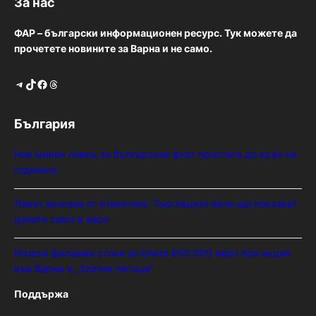
За нас
ФАР – български информационен ресурс. Тук можете да
прочетете новините за Варна и не само.
Telegram
TikTok
Facebook
Threads
България
Нов минен ловец за българския флот пристига до края на
годината
Левът изчезва от етикетите: Търговците вече ще показват
цените само в евро
Иззеха фалшиви стоки за близо 650 000 евро при акция
във Варна и „Златни пясъци“
Поддържа