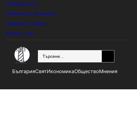
Поверителност
Политика за „бисквитки“
Правила и условия
Контакт с нас
SEARCH
България
Свят
Икономика
Общество
Мнения