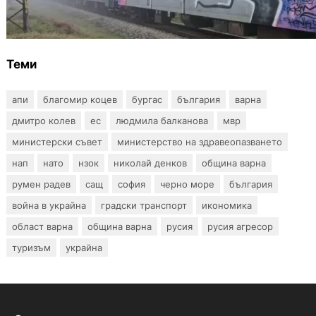
Бързият влак София – Варна блъсна и уби
жена край гара Бутово
Теми
апи
благомир коцев
бургас
българия
варна
дмитро колев
ес
людмила балканова
мвр
министерски съвет
министерство на здравеопазването
нап
нато
нзок
николай денков
община варна
румен радев
сащ
софия
черно море
българия
война в украйна
градски транспорт
икономика
област варна
община варна
русия
русия агресор
туризъм
украйна