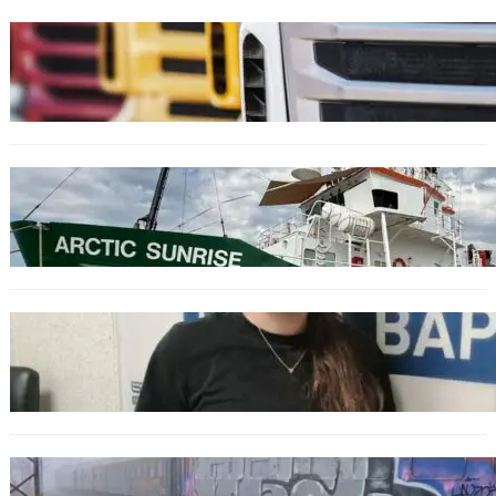
БЪЛГАРИЯ
Нови ограничения за камионите над 12
тона по ключови пътища през август
БЪЛГАРИЯ
Корабът на „Грийнпийс“ пристигна във
Варна с кампания за опазване на Черно
море
ОБЩЕСТВО
Варненска ученичка създаде интерактивна
карта за сигнали за проблеми с боклука
ОБЩЕСТВО