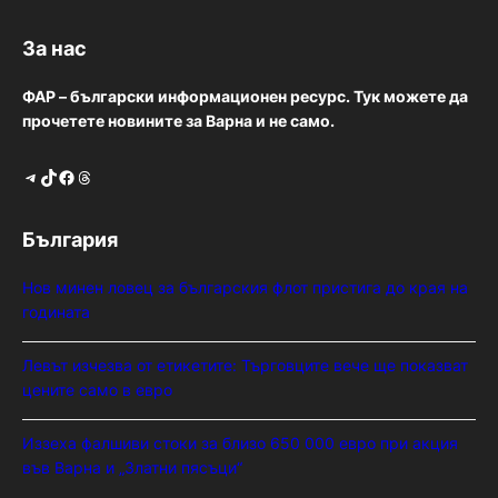
За нас
ФАР – български информационен ресурс. Тук можете да
прочетете новините за Варна и не само.
Telegram
TikTok
Facebook
Threads
България
Нов минен ловец за българския флот пристига до края на
годината
Левът изчезва от етикетите: Търговците вече ще показват
цените само в евро
Иззеха фалшиви стоки за близо 650 000 евро при акция
във Варна и „Златни пясъци“