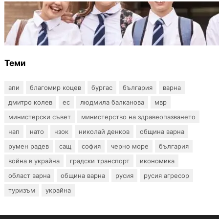
ИКОНОМИКА
Колко ще струват училищните униформи
във Варна тази година
Теми
апи
благомир коцев
бургас
българия
варна
дмитро колев
ес
людмила балканова
мвр
министерски съвет
министерство на здравеопазването
нап
нато
нзок
николай денков
община варна
румен радев
сащ
софия
черно море
българия
война в украйна
градски транспорт
икономика
област варна
община варна
русия
русия агресор
туризъм
украйна