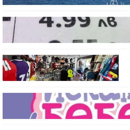
БЪЛГАРИЯ
Левът изчезва от етикетите: Търговците
вече ще показват цените само в евро
БЪЛГАРИЯ
Иззеха фалшиви стоки за близо 650 000
евро при акция във Варна и „Златни
пясъци“
БЪЛГАРИЯ
Инвитро подкрепата под въпрос? „Искам
бебе“ се обяви срещу прехвърлянето на
Центъра към НЗОК