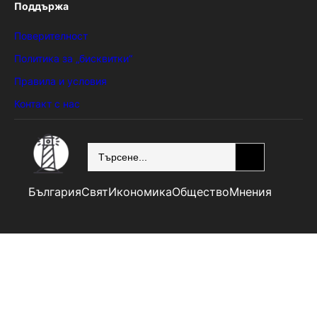
Поддържа
Поверителност
Политика за „бисквитки“
Правила и условия
Контакт с нас
SEARCH
България
Свят
Икономика
Общество
Мнения