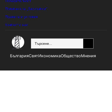
Поверителност
Политика за „бисквитки“
Правила и условия
Контакт с нас
SEARCH
България
Свят
Икономика
Общество
Мнения