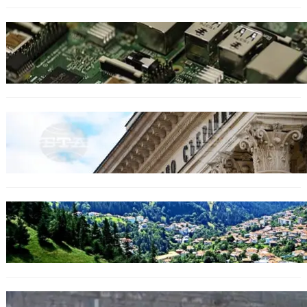
ИКОНОМИКА
Кои българи се осигуряват на новия таван
от 2300 евро.
БЕЗ КАТЕГОРИЯ
Дрон се взриви край Кардам: България
търси отговори за произхода му.
БЪЛГАРИЯ
Полицията алармира за нова схема с
фалшиви лечители и „вълшебни“ мехлеми
БЪЛГАРИЯ