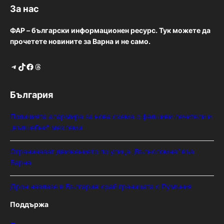
За нас
ФАР – български информационен ресурс. Тук можете да
прочетете новините за Варна и не само.
Telegram
TikTok
Facebook
Threads
България
Полицията алармира за нова схема с фалшиви лечители и
„вълшебни“ мехлеми
Ограничават движението по улица „Вълноломна“ във
Варна
Дрон навлезе в България край границата с Румъния
Поддържа