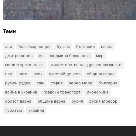
Ограничават движението по улица
„Вълноломна“ във Варна
Теми
апи
благомир коцев
бургас
българия
варна
дмитро колев
ес
людмила балканова
мвр
министерски съвет
министерство на здравеопазването
нап
нато
нзок
николай денков
община варна
румен радев
сащ
софия
черно море
българия
война в украйна
градски транспорт
икономика
област варна
община варна
русия
русия агресор
туризъм
украйна