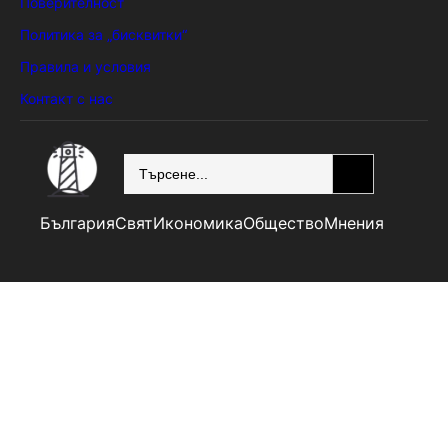
Поверителност
Политика за „бисквитки“
Правила и условия
Контакт с нас
SEARCH
България
Свят
Икономика
Общество
Мнения