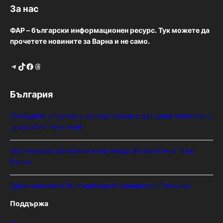
За нас
ФАР – български информационен ресурс. Тук можете да
прочетете новините за Варна и не само.
Telegram
TikTok
Facebook
Threads
България
Полицията алармира за нова схема с фалшиви лечители и
„вълшебни“ мехлеми
Ограничават движението по улица „Вълноломна“ във
Варна
Дрон навлезе в България край границата с Румъния
Поддържа