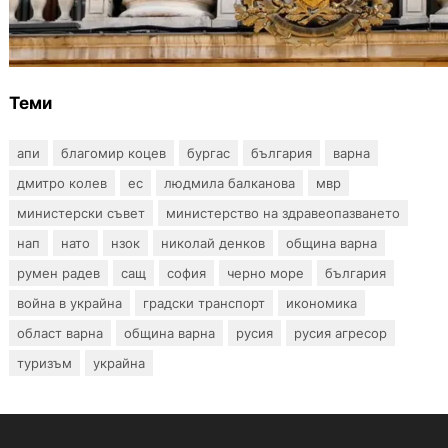
Дрон навлезе в България край границата с
Румъния
Теми
апи
благомир коцев
бургас
българия
варна
дмитро колев
ес
людмила балканова
мвр
министерски съвет
министерство на здравеопазването
нап
нато
нзок
николай денков
община варна
румен радев
сащ
софия
черно море
българия
война в украйна
градски транспорт
икономика
област варна
община варна
русия
русия агресор
туризъм
украйна