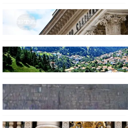
БЕЗ КАТЕГОРИЯ
Дрон се взриви край Кардам: България
търси отговори за произхода му.
БЪЛГАРИЯ
Полицията алармира за нова схема с
фалшиви лечители и „вълшебни“ мехлеми
БЪЛГАРИЯ
Ограничават движението по улица
„Вълноломна“ във Варна
БЪЛГАРИЯ