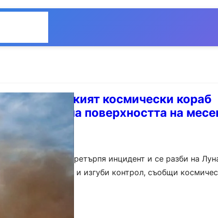
Общество
Мнения
овалена: руският космически кораб
тастрофира на поверхността на месе
апарат “Луна-25” претърпя инцидент и се разби на Луна
еуправляема орбита и изгуби контрол, съобщи космичес
та посочи, че няма…