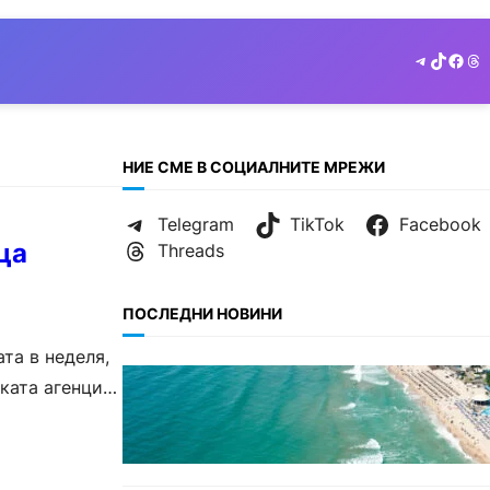
Telegram
TikTok
Face
Th
НИЕ СМЕ В СОЦИАЛНИТЕ МРЕЖИ
Telegram
TikTok
Facebook
ца
Threads
ПОСЛЕДНИ НОВИНИ
та в неделя,
ИКОНОМИКА
ката агенция
Интерактивна карта показва
всички водни бази по
Черноморието