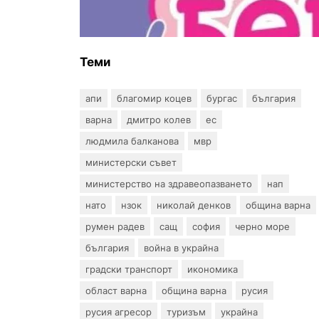
въпрос? „Искам бебе“ се обяви
срещу прехвърлянето на
Центъра към НЗОК
Теми
апи
благомир коцев
бургас
българия
варна
дмитро колев
ес
людмила балканова
мвр
министерски съвет
министерство на здравеопазването
нап
нато
нзок
николай денков
община варна
румен радев
сащ
софия
черно море
българия
война в украйна
градски транспорт
икономика
област варна
община варна
русия
русия агресор
туризъм
украйна