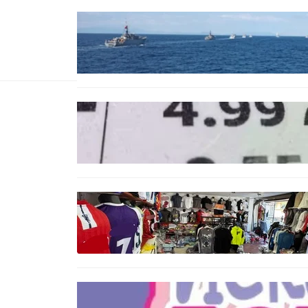
БЪЛГАРИЯ
Нов минен ловец за
българския флот пристига до
края на годината
БЪЛГАРИЯ
Левът изчезва от етикетите:
Търговците вече ще показват
цените само в евро
БЪЛГАРИЯ
Иззеха фалшиви стоки за близо
650 000 евро при акция във
Варна и „Златни пясъци“
БЪЛГАРИЯ
Инвитро подкрепата под