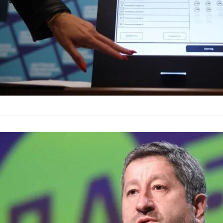
Политическо 
присъедини к
България
–
08.03.2024
Политическата форма
структура на страна