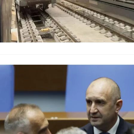
Обратното бр
пост
България
–
03.05.2026
Подготовката за връ
решаваща фаза. От „
предложен за минис