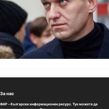
руския опозиционер
неговите близки и 
За нас
ФАР – български информационен ресурс. Тук можете да