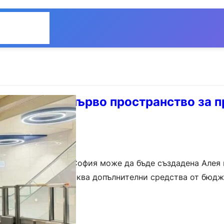
Общество
Мнения
а създаде първо пространство за 
ите българи
ия „Бесарабия“ в София може да бъде създадена Алея 
и, без това да изисква допълнителни средства от бюдж
или „Метрополитен“. Предложението е внесено…