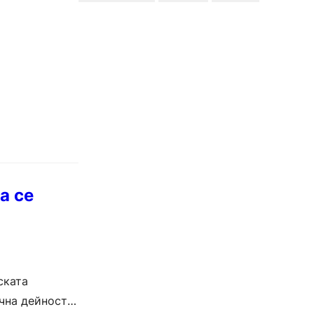
а се
ската
чна дейност.