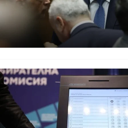
ЦИК отказа о
България
–
13.01.2026
Централната избира
Мирчев и Божидар Б
гласуване. Идеята б