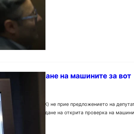
ткрито тестване на машините за вот
телна комисия (ЦИК) не прие предложението на депута
ожанов за провеждане на открита проверка на машини
еше чрез публично тестване да се…