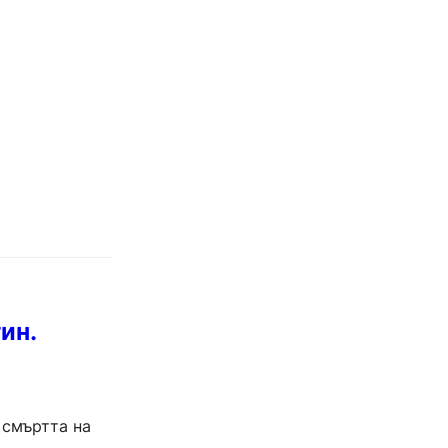
ин.
 смъртта на