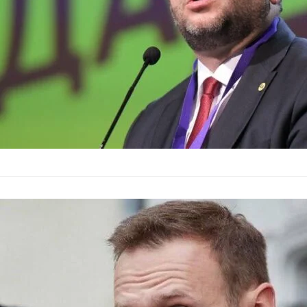
Очаква се тя да пот
Националният
убийството н
България
–
18.02.2024
Националният съвет 