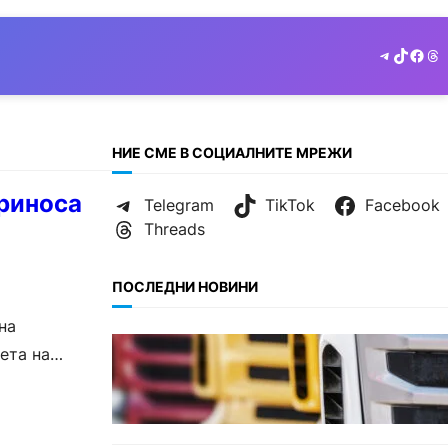
Telegram
TikTok
Face
Th
НИЕ СМЕ В СОЦИАЛНИТЕ МРЕЖИ
приноса
Telegram
TikTok
Facebook
Threads
ПОСЛЕДНИ НОВИНИ
на
БЪЛГАРИЯ
ета на
Нови ограничения за
камионите над 12 тона по
ключови пътища през август