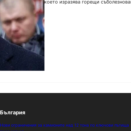
 Алексей Навални, което изразява горещи съболезнова
съмишленици. В изявлението се осъжда убийството…
България
Нови ограничения за камионите над 12 тона по ключови пътища