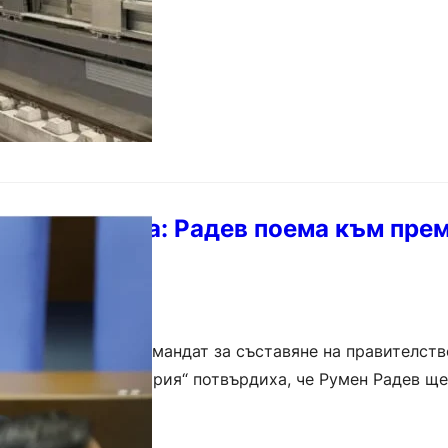
оене започна: Радев поема към пре
чването на първия мандат за съставяне на правителств
Прогресивна България“ потвърдиха, че Румен Радев ще
тър-председател и ще получи мандата…