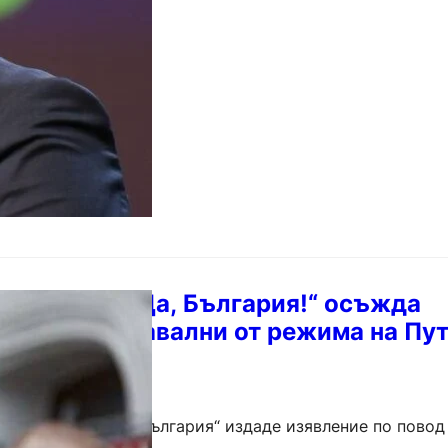
върди приоритетите, с…
 съвет на „Да, България!“ осъжда
а Алексей Навални от режима на Пут
на партията „Да, България“ издаде изявление по повод