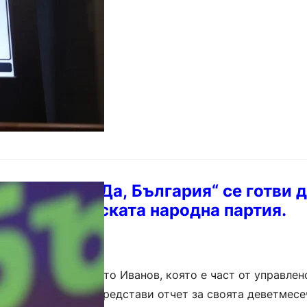
семейство „Да, България“ се готви д
ъм Европейската народна партия.
ция с лидер Христо Иванов, която е част от управлен
та в момента, ще представи отчет за своята деветмесе