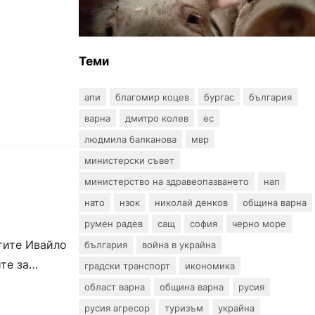
африканска чума по свинете в
стопанство край Варна
Теми
апи
благомир коцев
бургас
българия
варна
дмитро колев
ес
людмила балканова
мвр
министерски съвет
министерство на здравеопазването
нап
нато
нзок
николай денков
община варна
румен радев
сащ
софия
черно море
тите Ивайло
българия
война в украйна
те за
градски транспорт
икономика
област варна
община варна
русия
русия агресор
туризъм
украйна