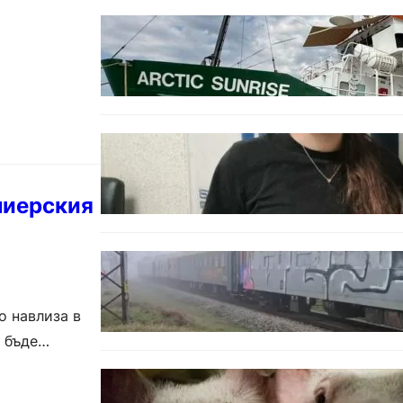
БЪЛГАРИЯ
Корабът на „Грийнпийс“
пристигна във Варна с
кампания за опазване на
Черно море
ОБЩЕСТВО
Варненска ученичка създаде
интерактивна карта за сигнали
за проблеми с боклука
миерския
ОБЩЕСТВО
Бързият влак София – Варна
блъсна и уби жена край гара
Бутово
о навлиза в
 бъде
БЪЛГАРИЯ
БАБХ регистрира огнище на