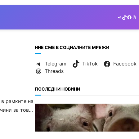
Telegram
TikTok
Face
Th
НИЕ СМЕ В СОЦИАЛНИТЕ МРЕЖИ
Telegram
TikTok
Facebook
Threads
ПОСЛЕДНИ НОВИНИ
 в рамките на
БЪЛГАРИЯ
чини за това
БАБХ регистрира огнище на
африканска чума по свинете в
стопанство край Варна