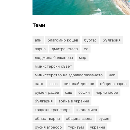
всички водни бази по
Черноморието
Теми
апи
благомир коцев
бургас
българия
варна
дмитро колев
ес
людмила балканова
мвр
министерски съвет
министерство на здравеопазването
нап
нато
нзок
николай денков
община варна
румен радев
сащ
софия
черно море
българия
война в украйна
градски транспорт
икономика
област варна
община варна
русия
русия агресор
туризъм
украйна