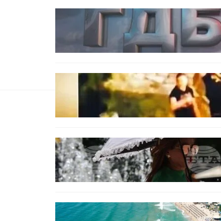
БЪЛГАРИЯ
Наркобарон с мрежа от 14
нелегални лаборатории е
задържан у нас
ОБЩЕСТВО
Скандалът в Банско: Имало ли
е провокация от италианските
младежи преди нацистките
нападки?
БЕЗ КАТЕГОРИЯ
Жега до 37°: НИМХ обяви
оранжев и жълт код за опасно
време
ИКОНОМИКА
Интерактивна карта показва