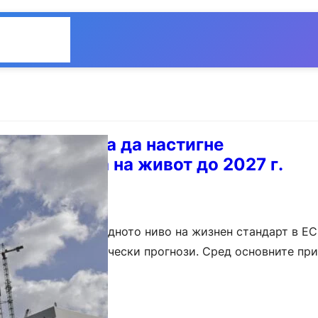
Общество
Мнения
кват страната да настигне
йските нива на живот до 2027 г.
стигне 70% от средното ниво на жизнен стандарт в ЕС
ни, сочат икономически прогнози. Сред основните при
ската стабилност…