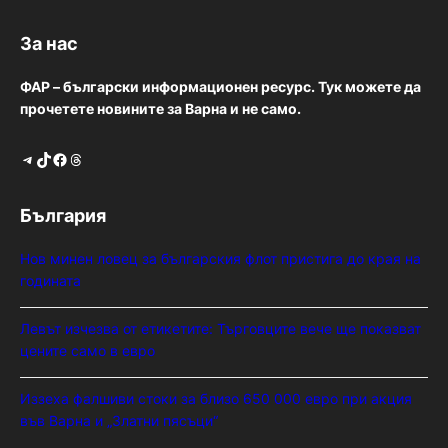
За нас
ФАР – български информационен ресурс. Тук можете да
прочетете новините за Варна и не само.
Telegram
TikTok
Facebook
Threads
България
Нов минен ловец за българския флот пристига до края на
годината
Левът изчезва от етикетите: Търговците вече ще показват
цените само в евро
Иззеха фалшиви стоки за близо 650 000 евро при акция
във Варна и „Златни пясъци“