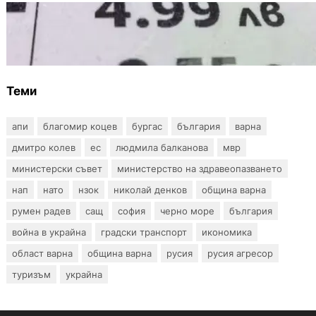
БЪЛГАРИЯ
Левът изчезва от етикетите: Търговците
вече ще показват цените само в евро
Теми
апи
благомир коцев
бургас
българия
варна
дмитро колев
ес
людмила балканова
мвр
министерски съвет
министерство на здравеопазването
нап
нато
нзок
николай денков
община варна
румен радев
сащ
софия
черно море
българия
война в украйна
градски транспорт
икономика
област варна
община варна
русия
русия агресор
туризъм
украйна