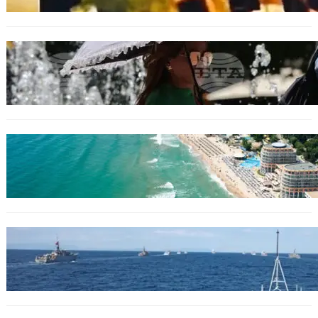
БЕЗ КАТЕГОРИЯ
Жега до 37°: НИМХ обяви оранжев и жълт
код за опасно време.
ИКОНОМИКА
Интерактивна карта показва всички водни
бази по Черноморието
БЪЛГАРИЯ
Нов минен ловец за българския флот
пристига до края на годината