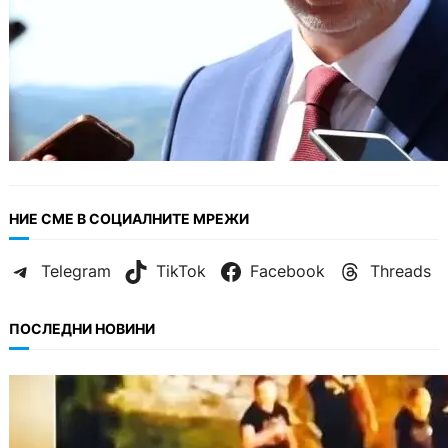
НИЕ СМЕ В СОЦИАЛНИТЕ МРЕЖИ
Telegram
TikTok
Facebook
Threads
ПОСЛЕДНИ НОВИНИ
МНЕНИЯ
Скандалът в Банско: Имало ли е
провокация от италианските младежи
преди нацистките нападки?