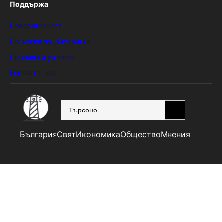
Поддържа
Поверителност
Политика за „бисквитки“
Правила и условия
Контакт с нас
SEARCH
България
Свят
Икономика
Общество
Мнения