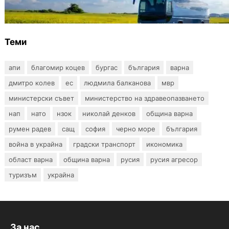
Варна и населените места в общината
Теми
апи
благомир коцев
бургас
българия
варна
дмитро колев
ес
людмила балканова
мвр
министерски съвет
министерство на здравеопазването
нап
нато
нзок
николай денков
община варна
румен радев
сащ
софия
черно море
българия
война в украйна
градски транспорт
икономика
област варна
община варна
русия
русия агресор
туризъм
украйна
За нас