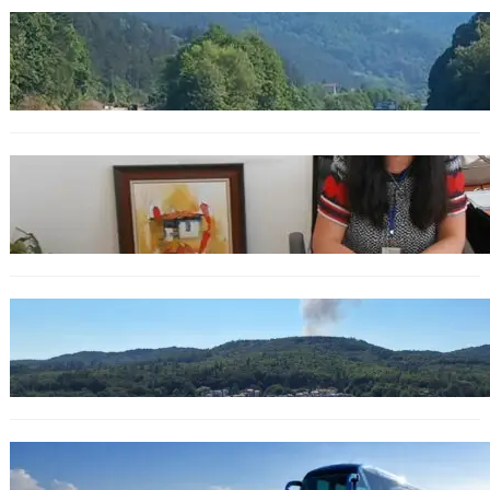
БЪЛГАРИЯ
Временни ограничения по АМ „Хемус“
заради почистване на растителност
БЪЛГАРИЯ
ВАС отказа да върне на поста уволнената
шефка на кадастъра във Варна
БЪЛГАРИЯ
Взрив и пожар в оръжейния завод край
Трявна, евакуират близки села
ОБЩЕСТВО
Провадия остава без автобусни връзки с