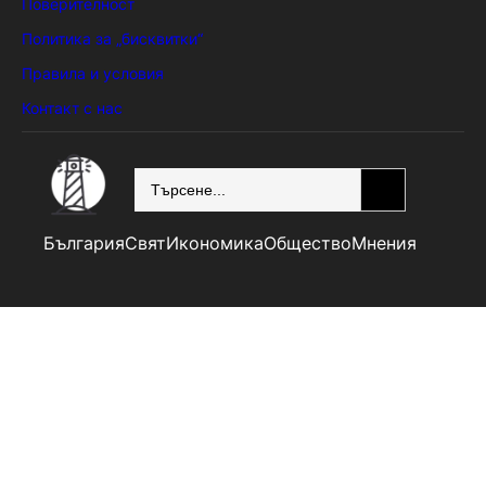
Поверителност
Политика за „бисквитки“
Правила и условия
Контакт с нас
SEARCH
България
Свят
Икономика
Общество
Мнения