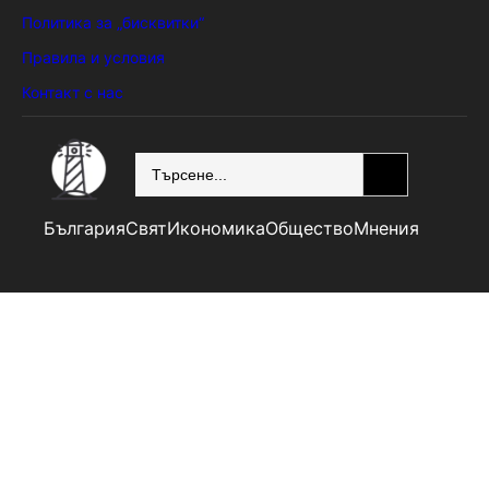
Политика за „бисквитки“
Правила и условия
Контакт с нас
SEARCH
България
Свят
Икономика
Общество
Мнения