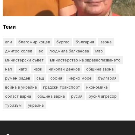
издават онлайн
Теми
апи
благомир коцев
бургас
българия
варна
дмитро колев
ес
людмила балканова
мвр
министерски съвет
министерство на здравеопазването
нап
нато
нзок
николай денков
община варна
румен радев
сащ
софия
черно море
българия
война в украйна
градски транспорт
икономика
област варна
община варна
русия
русия агресор
туризъм
украйна