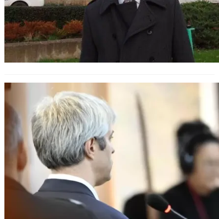
Коцев се изправя пред четири
обвинения за корупция и натиск