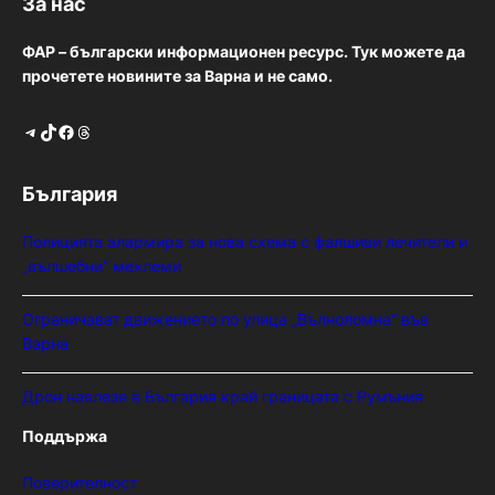
За нас
ФАР – български информационен ресурс. Тук можете да
прочетете новините за Варна и не само.
Telegram
TikTok
Facebook
Threads
България
Полицията алармира за нова схема с фалшиви лечители и
„вълшебни“ мехлеми
Ограничават движението по улица „Вълноломна“ във
Варна
Дрон навлезе в България край границата с Румъния
Поддържа
Поверителност