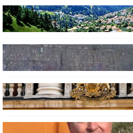
БЪЛГАРИЯ
Полицията алармира за нова схема с
фалшиви лечители и „вълшебни“ мехлеми
БЪЛГАРИЯ
Ограничават движението по улица
„Вълноломна“ във Варна
БЪЛГАРИЯ
Дрон навлезе в България край границата с
Румъния
БЪЛГАРИЯ
МЗХ: Ловните билети ще могат да се