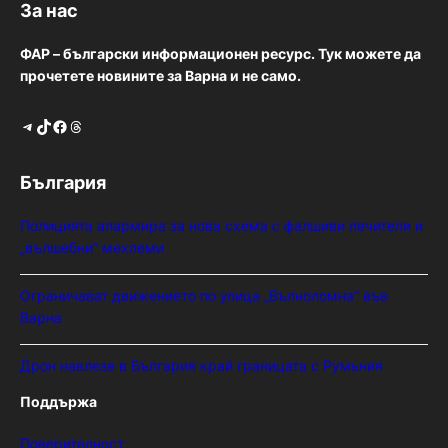
За нас
ФАР – български информационен ресурс. Тук можете да
прочетете новините за Варна и не само.
Telegram
TikTok
Facebook
Threads
България
Полицията алармира за нова схема с фалшиви лечители и
„вълшебни“ мехлеми
Ограничават движението по улица „Вълноломна“ във
Варна
Дрон навлезе в България край границата с Румъния
Поддържа
Поверителност