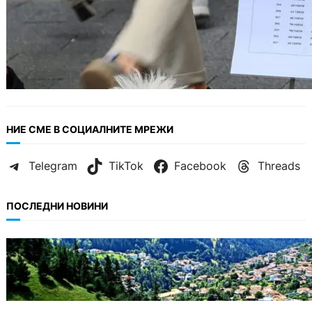
НИЕ СМЕ В СОЦИАЛНИТЕ МРЕЖИ
Telegram
TikTok
Facebook
Threads
ПОСЛЕДНИ НОВИНИ
БЪЛГАРИЯ
Полицията алармира за нова схема с
фалшиви лечители и „вълшебни“ мехлеми