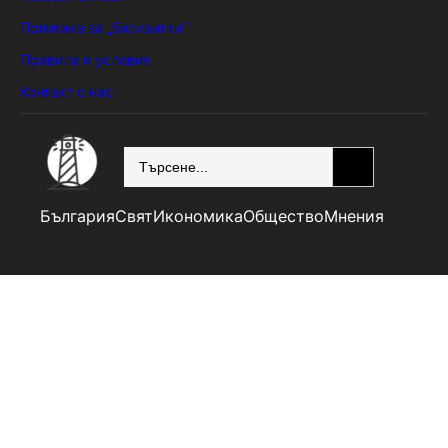
Политика за „бисквитки“
Правила и условия
Контакт с нас
SEARCH
България
Свят
Икономика
Общество
Мнения