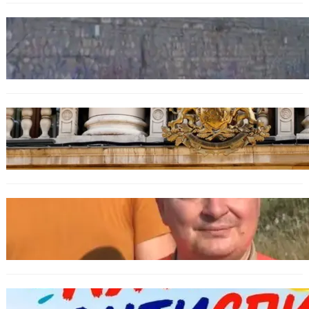
БЪЛГАРИЯ
Ограничават движението по улица
„Вълноломна“ във Варна
БЪЛГАРИЯ
Дрон навлезе в България край границата с
Румъния
БЪЛГАРИЯ
МЗХ: Ловните билети ще могат да се
издават онлайн
БЪЛГАРИЯ