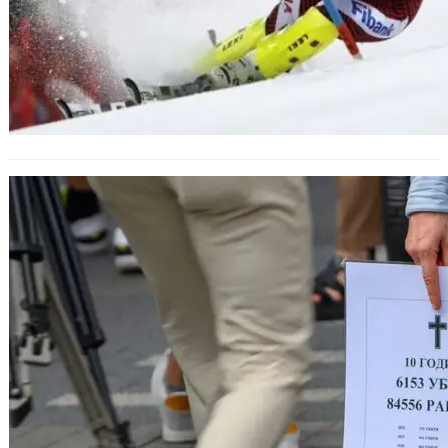
Мистериозни убийства и трагични
случаи през 2023 г.: Неразкрити
загадки и безотговорни институции