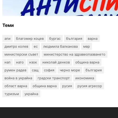
Варна предлага безплатни и анонимни
тестове за ХИВ и други инфекции през
август
Теми
апи
благомир коцев
бургас
българия
варна
дмитро колев
ес
людмила балканова
мвр
министерски съвет
министерство на здравеопазването
нап
нато
нзок
николай денков
община варна
румен радев
сащ
софия
черно море
българия
война в украйна
градски транспорт
икономика
област варна
община варна
русия
русия агресор
туризъм
украйна