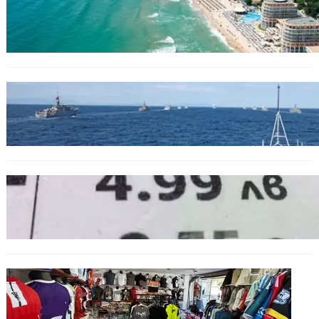
Интерактивна карта показва всички водни
бази по Черноморието
БЪЛГАРИЯ
Нов минен ловец за българския флот
пристига до края на годината
БЪЛГАРИЯ
Левът изчезва от етикетите: Търговците
вече ще показват цените само в евро
БЪЛГАРИЯ
Иззеха фалшиви стоки за близо 650 000
евро при акция във Варна и „Златни