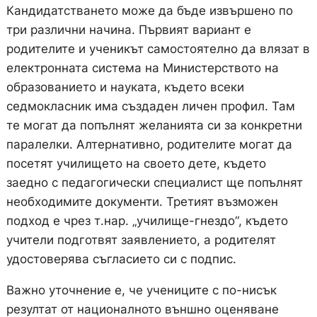
Кандидатстването може да бъде извършено по
три различни начина. Първият вариант е
родителите и ученикът самостоятелно да влязат в
електронната система на Министерството на
образованието и науката, където всеки
седмокласник има създаден личен профил. Там
те могат да попълнят желанията си за конкретни
паралелки. Алтернативно, родителите могат да
посетят училището на своето дете, където
заедно с педагогически специалист ще попълнят
необходимите документи. Третият възможен
подход е чрез т.нар. „училище-гнездо“, където
учители подготвят заявлението, а родителят
удостоверява съгласието си с подпис.
Важно уточнение е, че учениците с по-нисък
резултат от националното външно оценяване