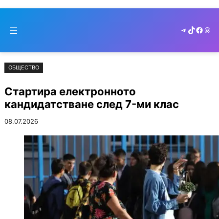
Към
Skip
съдържанието
to
Telegram
TikTok
Faceb
Thr
cont
ОБЩЕСТВО
Стартира електронното
кандидатстване след 7-ми клас
08.07.2026