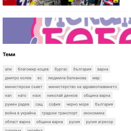
пясъци“
БЪЛГАРИЯ
Инвитро подкрепата под въпрос? „Искам
бебе“ се обяви срещу прехвърлянето на
Центъра към НЗОК
Теми
апи
благомир коцев
бургас
българия
варна
дмитро колев
ес
людмила балканова
мвр
министерски съвет
министерство на здравеопазването
нап
нато
нзок
николай денков
община варна
румен радев
сащ
софия
черно море
българия
война в украйна
градски транспорт
икономика
област варна
община варна
русия
русия агресор
туризъм
украйна