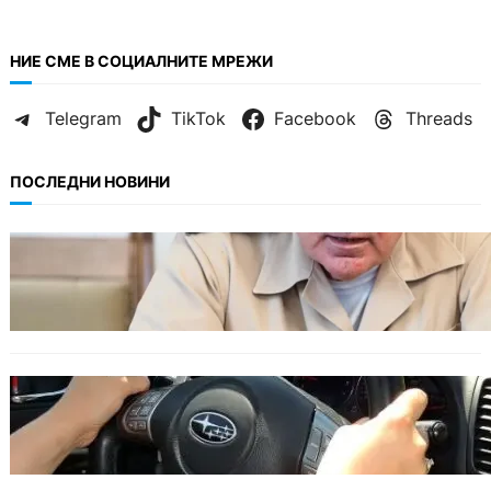
НИЕ СМЕ В СОЦИАЛНИТЕ МРЕЖИ
Telegram
TikTok
Facebook
Threads
ПОСЛЕДНИ НОВИНИ
БЪЛГАРИЯ
Ефтимов: Няма преднамерени действия
срещу България, дронът край Кардам е бил
примамка
ОБЩЕСТВО
Възможни ограничения за Waze в Европа
след решение на Съда на ЕС