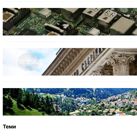
ИКОНОМИКА
Кои българи се осигуряват на новия таван
от 2300 евро
БЪЛГАРИЯ
Дрон се взриви край Кардам: България
търси отговори за произхода му
БЪЛГАРИЯ
Полицията алармира за нова схема с
фалшиви лечители и „вълшебни“ мехлеми
Теми