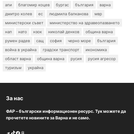
апи
благомир коцев
бургас
българия
варна
дмитро колев
ес
людмила балканова
мвр
министерски съвет
министерство на здравеопазването
нап
нато
нзок
николай денков
община варна
румен радев
сащ
софия
черно море
българия
война в украйна
градски транспорт
икономика
област варна
община варна
русия
русия агресор
туризъм
украйна
За нас
ФАР – български информационен ресурс. Тук можете да
прочетете новините за Варна и не само.
Telegram
TikTok
Facebook
Threads