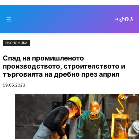
Към
Skip
съдържанието
to
Telegram
TikTok
Faceb
Thr
cont
ИКОНОМИКА
Спад на промишленото
производството, строителството и
търговията на дребно през април
09.06.2023