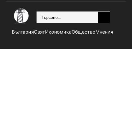
SEARCH
България
Свят
Икономика
Общество
Мнения