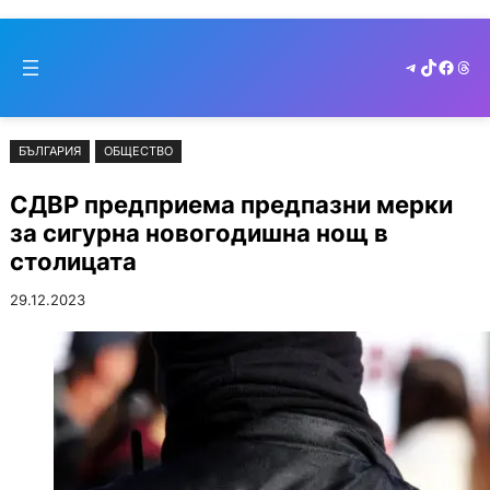
Към
Skip
съдържанието
to
Telegram
TikTok
Faceb
Thr
cont
БЪЛГАРИЯ
ОБЩЕСТВО
СДВР предприема предпазни мерки
за сигурна новогодишна нощ в
столицата
29.12.2023