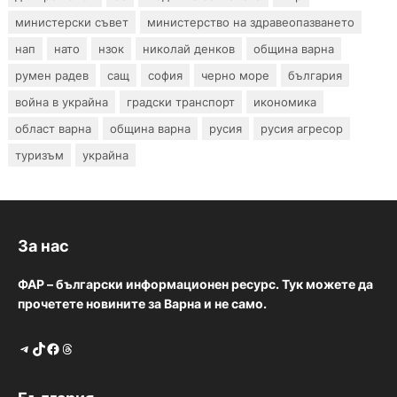
министерски съвет
министерство на здравеопазването
нап
нато
нзок
николай денков
община варна
румен радев
сащ
софия
черно море
българия
война в украйна
градски транспорт
икономика
област варна
община варна
русия
русия агресор
туризъм
украйна
За нас
ФАР – български информационен ресурс. Тук можете да
прочетете новините за Варна и не само.
Telegram
TikTok
Facebook
Threads