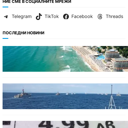
НИЕ СМЕ В СОЦИАЛНИТЕ МРЕЖИ
Telegram
TikTok
Facebook
Threads
ПОСЛЕДНИ НОВИНИ
ИКОНОМИКА
Интерактивна карта показва всички водни
бази по Черноморието
БЪЛГАРИЯ
Нов минен ловец за българския флот
пристига до края на годината
БЪЛГАРИЯ