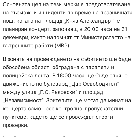
Основната цел на тези мерки е предотвратяване
на възможни инциденти по време на празничната
нощ, когато на площад „Княз Александър I“ е
планиран концерт, започващ в 20:00 часа на 31
декември, както напомнят от Министерството на
вътрешните работи (МВР).
В зоната на провеждането на събитието ще бъде
обособена област, обградена с парапети и
полицейска лента. В 16:00 часа ще бъде спряно
движението по булевард „Цар Освободител“
между улица „Г.С. Раковски“ и площад
„Независимост“. Зрителите ще могат да минат на
концерта само чрез контролно-пропускателни
пунктове, където ще се провеждат строги
проверки.