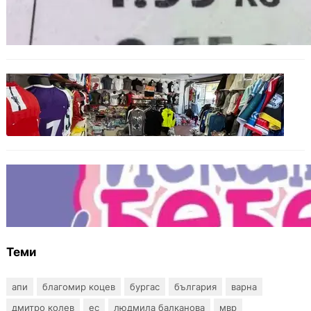
Левът изчезва от етикетите: Търговците
вече ще показват цените само в евро
БЪЛГАРИЯ
Иззеха фалшиви стоки за близо 650 000
евро при акция във Варна и „Златни
пясъци“
БЪЛГАРИЯ
Инвитро подкрепата под въпрос? „Искам
бебе“ се обяви срещу прехвърлянето на
Центъра към НЗОК
Теми
апи
благомир коцев
бургас
българия
варна
дмитро колев
ес
людмила балканова
мвр