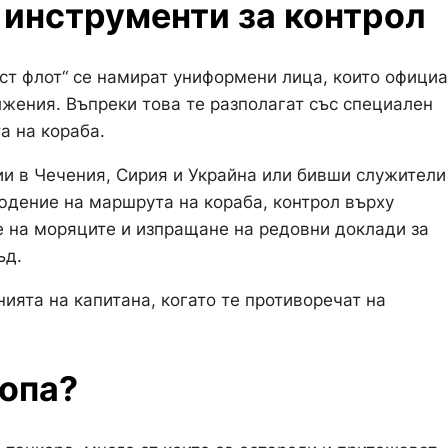
 инструменти за контрол
ест флот“ се намират униформени лица, които офици
лжения. Въпреки това те разполагат със специален
а на кораба.
ии в Чечения, Сирия и Украйна или бивши служители
юдение на маршрута на кораба, контрол върху
 на моряците и изпращане на редовни доклади за
ъд.
нията на капитана, когато те противоречат на
ропа?