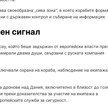
ва своеобразна „сива зона“, в която корабите форм
зани с държавен контрол и събиране на информация.
ен сигнал
cay, който беше задържан от европейски власти пре
 намирали двама души, свързани с руската компания
ключвали охрана на кораба, наблюдение на екипажа
на дронове над Дания, включително в близост до го
и преки доказателства за участие на екипажа в
ропейските служби за сигурност.