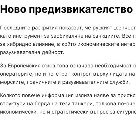
Ново предизвикателство
Последните разкрития показват, че руският „сенчес
като инструмент за заобикаляне на санкциите. Все 
за хибридно влияние, в който икономическите интер
разузнавателна дейност.
За Европейския съюз това означава необходимост о
операторите, но и по-строг контрол върху лицата н
морските, граничните и разузнавателните служби.
Колкото повече информация излиза наяве за присъс
структури на борда на тези танкери, толкова по-оче
икономически, но и стратегически въпрос за сигурн