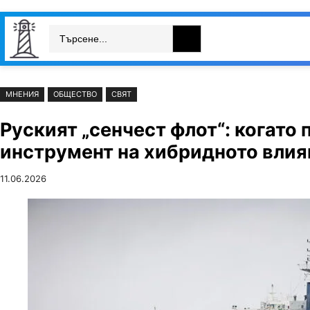
Към
Skip
Search
съдържанието
to
България
Свят
Икономика
cont
МНЕНИЯ
ОБЩЕСТВО
СВЯТ
Руският „сенчест флот“: когато
инструмент на хибридното влия
11.06.2026