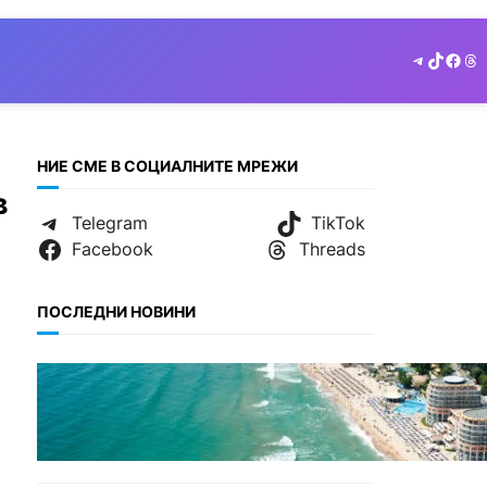
Telegram
TikTok
Face
Th
НИЕ СМЕ В СОЦИАЛНИТЕ МРЕЖИ
в
Telegram
TikTok
Facebook
Threads
ПОСЛЕДНИ НОВИНИ
ИКОНОМИКА
Интерактивна карта
показва всички водни бази
по Черноморието