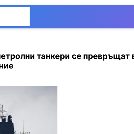
Общество
Мнения
 петролни танкери се превръщат 
ние